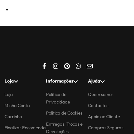
Loja
Informações
Ajuda
Loja
Politica de
Quem somos
Privacidade
Minha Conta
Contactos
Política de Cookies
Carrinho
Apoio ao Cliente
Entregas, Trocas e
Finalizar Encomenda
Compras Seguras
Devoluções