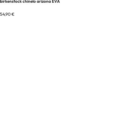
birkenstock chinelo arizona EVA
54,90
€