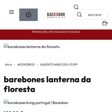
0
PROMOÇÕES ATÉ 31 DE AGOSTO DE 2026
P
Início
›
ACESSÓRIOS
›
GADGETS AND COOL STUFF
barebones lanterna da
floresta