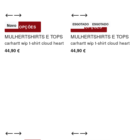
ESGOTADO
ESGOTADO
Novo
Novo
VER OPÇÕES
VER OPÇÕES
Carhartt WIP
Carhartt WIP
MULHER
TSHIRTS E TOPS
MULHER
TSHIRTS E TOPS
carhartt wip t-shirt cloud heart
carhartt wip t-shirt cloud heart
44,90
€
44,90
€