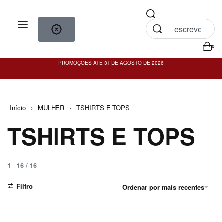
0
PROMOÇÕES ATÉ 31 DE AGOSTO DE 2026
PO
Início
›
MULHER
›
TSHIRTS E TOPS
TSHIRTS E TOPS
1
-
16
/
16
Filtro
Ordenar por mais recentes