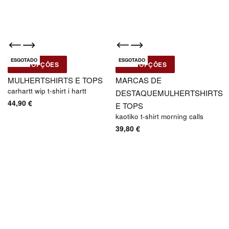
ESGOTADO
ESGOTADO
Novo
Novo
VER OPÇÕES
VER OPÇÕES
Carhartt WIP
Kaotiko bsn
MULHER
TSHIRTS E TOPS
MARCAS DE
carhartt wip t-shirt i hartt
DESTAQUE
MULHER
TSHIRTS
44,90
€
E TOPS
kaotiko t-shirt morning calls
39,80
€