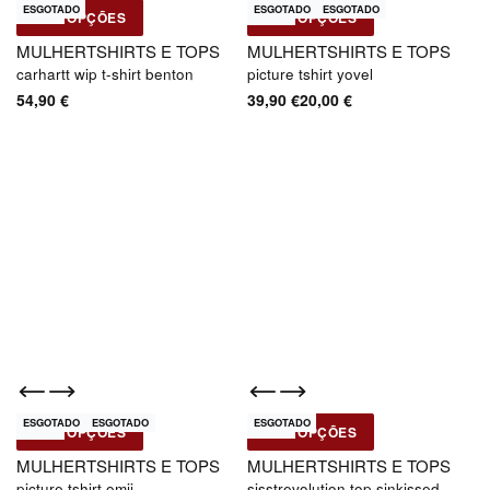
ESGOTADO
ESGOTADO
ESGOTADO
-50% OFF
Novo
Novo
VER OPÇÕES
VER OPÇÕES
Carhartt WIP
Picture
MULHER
TSHIRTS E TOPS
MULHER
TSHIRTS E TOPS
carhartt wip t-shirt benton
picture tshirt yovel
54,90
€
39,90
€
20,00
€
ESGOTADO
ESGOTADO
ESGOTADO
-50% OFF
Novo
Novo
VER OPÇÕES
VER OPÇÕES
Picture
Sisstrevolution
MULHER
TSHIRTS E TOPS
MULHER
TSHIRTS E TOPS
picture tshirt omii
sisstrevolution top sinkissed