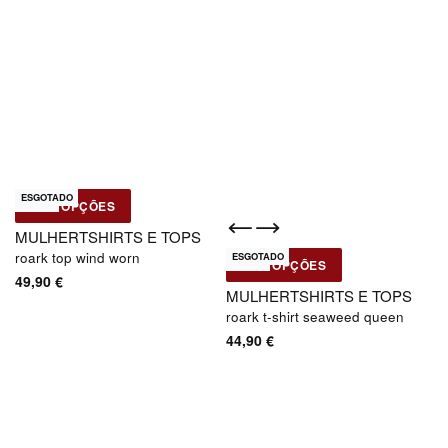
ESGOTADO
Novo
VER OPÇÕES
Roark
MULHER
TSHIRTS E TOPS
roark top wind worn
ESGOTADO
Novo
VER OPÇÕES
Roark
49,90
€
MULHER
TSHIRTS E TOPS
roark t-shirt seaweed queen
44,90
€