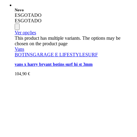
Novo
ESGOTADO
ESGOTADO
Ver opções
This product has multiple variants. The options may be
chosen on the product page
Vans
BOTINS
GARAGE E LIFESTYLE
SURF
vans x harry bryant botins surf hi st 3mm
104,90
€