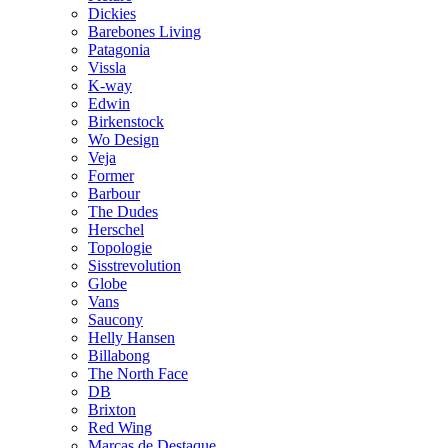
Dickies
Barebones Living
Patagonia
Vissla
K-way
Edwin
Birkenstock
Wo Design
Veja
Former
Barbour
The Dudes
Herschel
Topologie
Sisstrevolution
Globe
Vans
Saucony
Helly Hansen
Billabong
The North Face
DB
Brixton
Red Wing
Marcas de Destaque