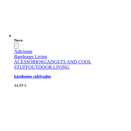
Novo
Adicionar
Barebones Living
ACESSÓRIOS
GADGETS AND COOL
STUFF
OUTDOOR LIVING
barebones cultivador
44,89
€