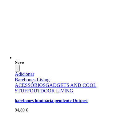
Novo
Adicionar
Barebones Living
ACESSÓRIOS
GADGETS AND COOL
STUFF
OUTDOOR LIVING
barebones luminária pendente Outpost
94,89
€