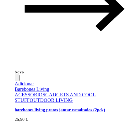
Novo
Adicionar
Barebones Living
ACESSÓRIOS
GADGETS AND COOL
STUFF
OUTDOOR LIVING
barebones living pratos jantar esmaltados (2pck)
26,90
€