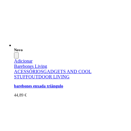
Novo
Adicionar
Barebones Living
ACESSÓRIOS
GADGETS AND COOL
STUFF
OUTDOOR LIVING
barebones enxada triângulo
44,89
€