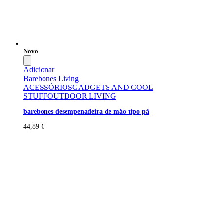
Novo
Adicionar
Barebones Living
ACESSÓRIOS
GADGETS AND COOL
STUFF
OUTDOOR LIVING
barebones desempenadeira de mão tipo pá
44,89
€