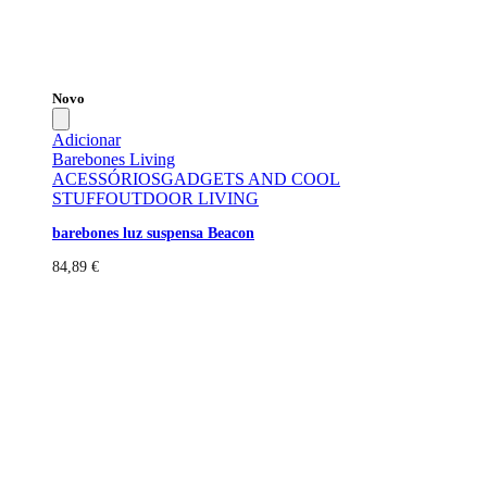
Novo
Adicionar
Barebones Living
ACESSÓRIOS
GADGETS AND COOL
STUFF
OUTDOOR LIVING
barebones luz suspensa Beacon
84,89
€