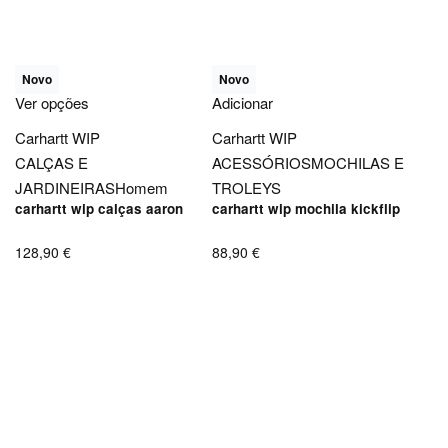
Novo
Novo
Ver opções
Adicionar
Carhartt WIP
Carhartt WIP
CALÇAS E
ACESSÓRIOS
MOCHILAS E
JARDINEIRAS
Homem
TROLEYS
carhartt wip calças aaron
carhartt wip mochila kickflip
128,90
€
88,90
€