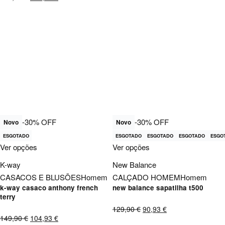
-30% OFF
-30% OFF
Novo
Novo
ESGOTADO
ESGOTADO
ESGOTADO
ESGOTADO
ESGO
Ver opções
Ver opções
K-way
New Balance
CASACOS E BLUSÕES
Homem
CALÇADO HOMEM
Homem
k-way casaco anthony french
new balance sapatilha t500
terry
129,90
€
90,93
€
149,90
€
104,93
€