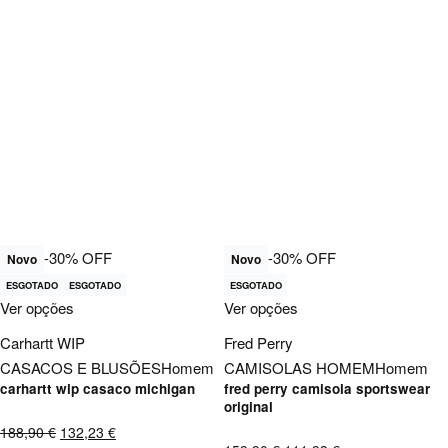
-30% OFF
-30% OFF
Novo
Novo
ESGOTADO
ESGOTADO
ESGOTADO
Ver opções
Ver opções
Carhartt WIP
Fred Perry
CASACOS E BLUSÕES
Homem
CAMISOLAS HOMEM
Homem
carhartt wip casaco michigan
fred perry camisola sportswear
original
188,90
€
132,23
€