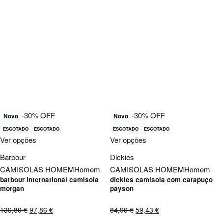
-30% OFF
-30% OFF
Novo
Novo
ESGOTADO
ESGOTADO
ESGOTADO
ESGOTADO
Ver opções
Ver opções
Barbour
Dickies
CAMISOLAS HOMEM
Homem
CAMISOLAS HOMEM
Homem
barbour international camisola
dickies camisola com carapuço
morgan
payson
139,80
€
97,86
€
84,90
€
59,43
€