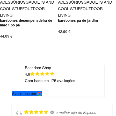
ACESSÓRIOS
GADGETS AND
ACESSÓRIOS
GADGETS AND
COOL STUFF
OUTDOOR
COOL STUFF
OUTDOOR
LIVING
LIVING
barebones desempenadeira de
barebones pá de jardim
mão tipo pá
42,90
€
44,89
€
Backdoor Shop
4.8
Com base em
175
avaliações
Avalie-nos em
a melhor loja de Espinho