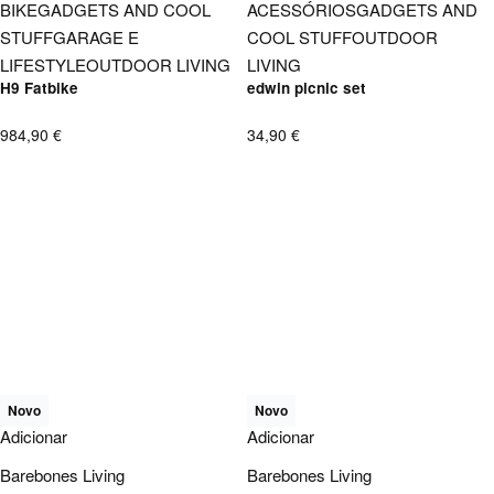
BIKE
GADGETS AND COOL
ACESSÓRIOS
GADGETS AND
STUFF
GARAGE E
COOL STUFF
OUTDOOR
LIFESTYLE
OUTDOOR LIVING
LIVING
H9 Fatbike
edwin picnic set
984,90
€
34,90
€
Novo
Novo
Adicionar
Adicionar
Barebones Living
Barebones Living