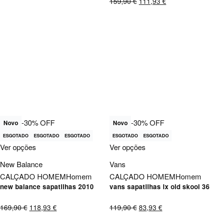
159,90
€
111,93
€
-30% OFF
-30% OFF
Novo
Novo
ESGOTADO
ESGOTADO
ESGOTADO
ESGOTADO
ESGOTADO
Ver opções
Ver opções
New Balance
Vans
CALÇADO HOMEM
Homem
CALÇADO HOMEM
Homem
new balance sapatilhas 2010
vans sapatilhas lx old skool 36
169,90
€
118,93
€
119,90
€
83,93
€