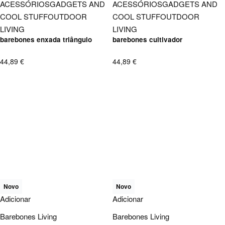
ACESSÓRIOS
GADGETS AND
ACESSÓRIOS
GADGETS AND
COOL STUFF
OUTDOOR
COOL STUFF
OUTDOOR
LIVING
LIVING
barebones enxada triângulo
barebones cultivador
44,89
€
44,89
€
Novo
Novo
Adicionar
Adicionar
Barebones Living
Barebones Living