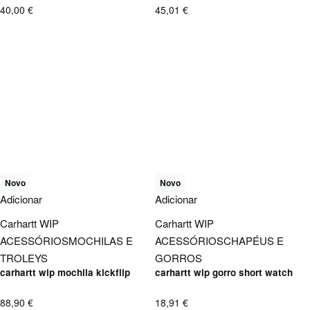
40,00
€
45,01
€
Novo
Novo
Adicionar
Adicionar
Carhartt WIP
Carhartt WIP
ACESSÓRIOS
MOCHILAS E
ACESSÓRIOS
CHAPÉUS E
TROLEYS
GORROS
carhartt wip mochila kickflip
carhartt wip gorro short watch
88,90
€
18,91
€