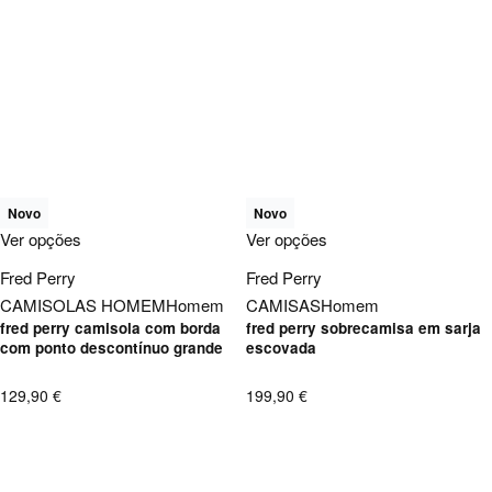
Novo
Novo
Ver opções
Ver opções
Fred Perry
Fred Perry
CAMISOLAS HOMEM
Homem
CAMISAS
Homem
fred perry camisola com borda
fred perry sobrecamisa em sarja
com ponto descontínuo grande
escovada
129,90
€
199,90
€