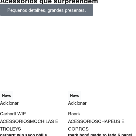
Acessórios que surpreendem
Pequenos detalhes, grandes presentes.
Novo
Novo
Adicionar
Adicionar
Carhartt WIP
Roark
ACESSÓRIOS
MOCHILAS E
ACESSÓRIOS
CHAPÉUS E
TROLEYS
GORROS
carhartt wip saco philis
roark boné made to fade 6 panel