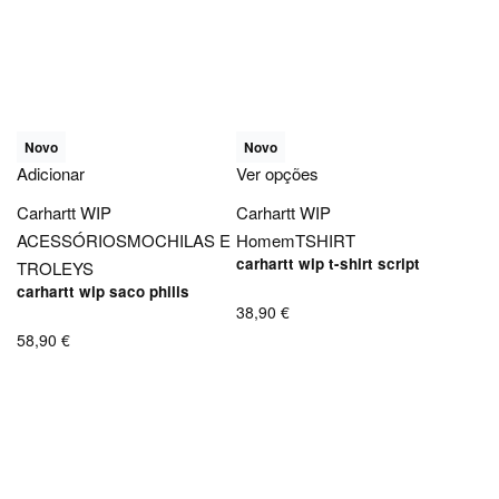
Novo
Novo
Adicionar
Ver opções
Carhartt WIP
Carhartt WIP
ACESSÓRIOS
MOCHILAS E
Homem
TSHIRT
carhartt wip t-shirt script
TROLEYS
carhartt wip saco philis
38,90
€
58,90
€