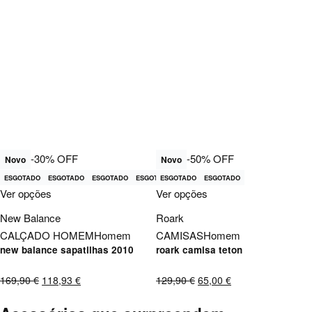
-30% OFF
-50% OFF
Novo
Novo
ESGOTADO
ESGOTADO
ESGOTADO
ESGOTADO
ESGOTADO
ESGOTADO
ESGOTADO
Ver opções
Ver opções
New Balance
Roark
CALÇADO HOMEM
Homem
CAMISAS
Homem
new balance sapatilhas 2010
roark camisa teton
169,90
€
118,93
€
129,90
€
65,00
€