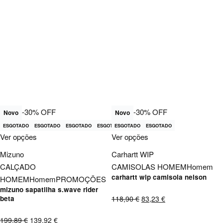
-30% OFF
-30% OFF
Novo
Novo
ESGOTADO
ESGOTADO
ESGOTADO
ESGOTADO
ESGOTADO
ESGOTADO
Ver opções
Ver opções
Mizuno
Carhartt WIP
CALÇADO
CAMISOLAS HOMEM
Homem
carhartt wip camisola nelson
HOMEM
Homem
PROMOÇÕES
mizuno sapatilha s.wave rider
118,90
€
83,23
€
beta
199,89
€
139,92
€