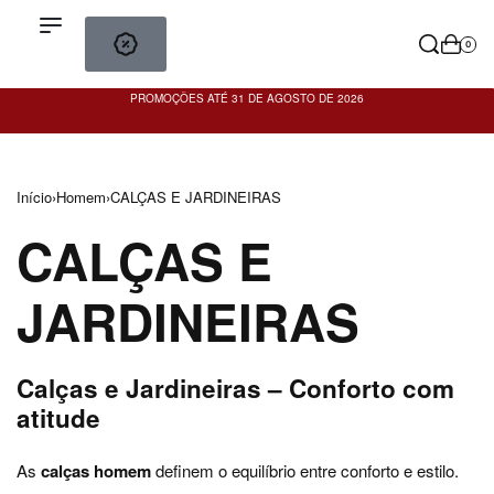
0
PROMOÇÕES ATÉ 31 DE AGOSTO DE 2026
PO
Início
›
Homem
›
CALÇAS E JARDINEIRAS
CALÇAS E
JARDINEIRAS
Calças e Jardineiras – Conforto com
atitude
As
calças homem
definem o equilíbrio entre conforto e estilo.