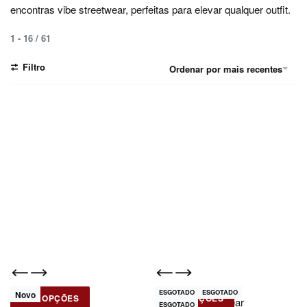
encontras vibe streetwear, perfeitas para elevar qualquer outfit.
1
-
16
/
61
Filtro
Ordenar por mais recentes
ESGOTADO
ESGOTADO
Novo
Novo
VER OPÇÕES
VER OPÇÕES
Fred Perry
Black Mamba Wear
ESGOTADO