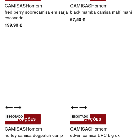
CAMISAS
Homem
CAMISAS
Homem
fred perry sobrecamisa em sarja
black mamba camisa mahi mahi
escovada
67,50
€
199,90
€
ESGOTADO
ESGOTADO
Novo
Novo
VER OPÇÕES
VER OPÇÕES
Hurley
Edwin
CAMISAS
Homem
CAMISAS
Homem
hurley camisa dogpatch camp
edwin camisa ERC big ox