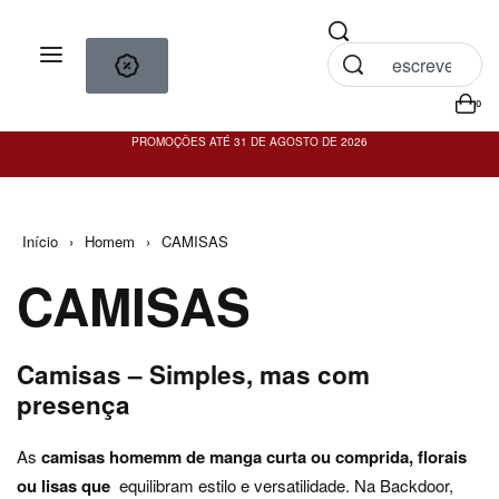
0
PROMOÇÕES ATÉ 31 DE AGOSTO DE 2026
PO
Início
›
Homem
›
CAMISAS
CAMISAS
Camisas – Simples, mas com
presença
As
camisas homemm de manga curta ou comprida, florais
ou lisas que
equilibram estilo e versatilidade. Na Backdoor,