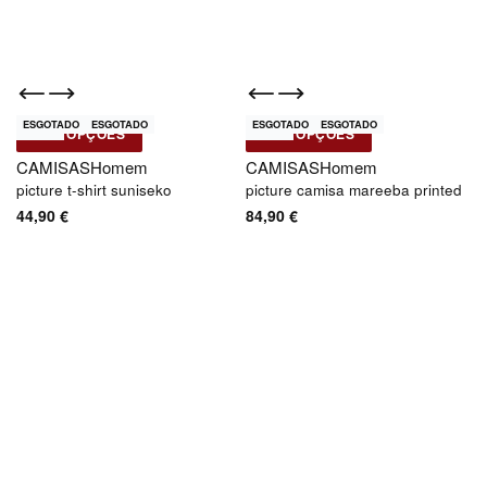
ESGOTADO
ESGOTADO
ESGOTADO
ESGOTADO
Novo
Novo
VER OPÇÕES
VER OPÇÕES
Picture
Picture
CAMISAS
Homem
CAMISAS
Homem
picture t-shirt suniseko
picture camisa mareeba printed
44,90
€
84,90
€