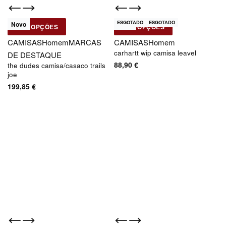
ESGOTADO
ESGOTADO
Novo
Novo
VER OPÇÕES
VER OPÇÕES
The Dudes
Carhartt WIP
CAMISAS
Homem
MARCAS
CAMISAS
Homem
carhartt wip camisa leavel
DE DESTAQUE
88,90
€
the dudes camisa/casaco trails
joe
199,85
€