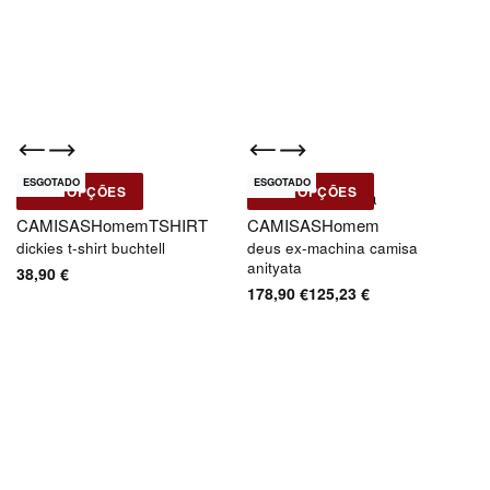
ESGOTADO
ESGOTADO
-30% OFF
Novo
Novo
VER OPÇÕES
VER OPÇÕES
Dickies
Deus Ex-Machina
CAMISAS
Homem
TSHIRT
CAMISAS
Homem
dickies t-shirt buchtell
deus ex-machina camisa
anityata
38,90
€
178,90
€
125,23
€