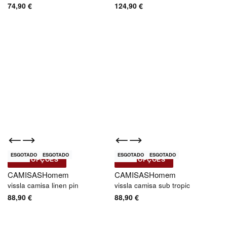
74,90
€
124,90
€
ESGOTADO
ESGOTADO
ESGOTADO
ESGOTADO
Novo
Novo
VER OPÇÕES
VER OPÇÕES
Vissla
Vissla
CAMISAS
Homem
CAMISAS
Homem
vissla camisa linen pin
vissla camisa sub tropic
88,90
€
88,90
€