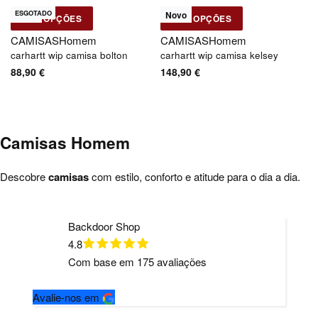
ESGOTADO
Novo
Novo
VER OPÇÕES
VER OPÇÕES
Carhartt WIP
Carhartt WIP
CAMISAS
Homem
CAMISAS
Homem
carhartt wip camisa bolton
carhartt wip camisa kelsey
88,90
€
148,90
€
Camisas Homem
Descobre
camisas
com estilo, conforto e atitude para o dia a dia.
Backdoor Shop
4.8
Com base em
175
avaliações
Avalie-nos em