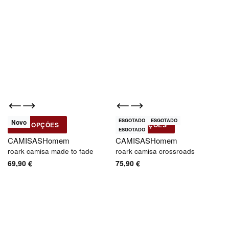
ESGOTADO
ESGOTADO
Novo
Novo
VER OPÇÕES
VER OPÇÕES
Roark
Roark
ESGOTADO
CAMISAS
Homem
CAMISAS
Homem
roark camisa made to fade
roark camisa crossroads
69,90
€
75,90
€