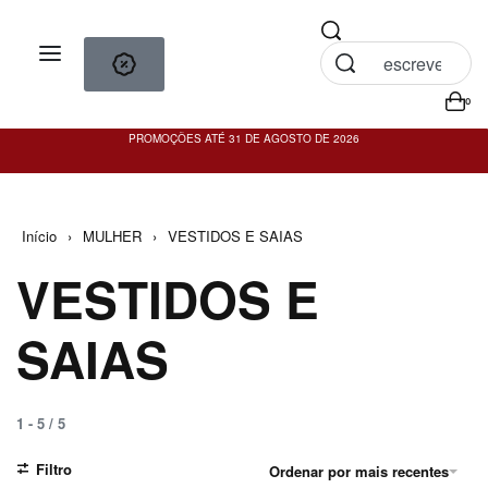
0
PROMOÇÕES ATÉ 31 DE AGOSTO DE 2026
PO
Início
›
MULHER
›
VESTIDOS E SAIAS
VESTIDOS E
SAIAS
1
-
5
/
5
Filtro
Ordenar por mais recentes