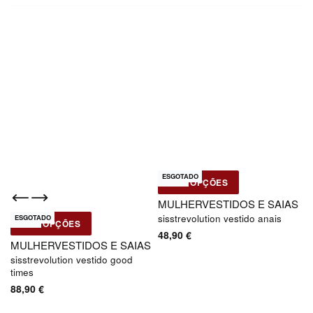
ESGOTADO
Novo
VER OPÇÕES
Sisstrevolution
MULHER
VESTIDOS E SAIAS
sisstrevolution vestido anais
ESGOTADO
Novo
VER OPÇÕES
Sisstrevolution
48,90
€
MULHER
VESTIDOS E SAIAS
sisstrevolution vestido good
times
88,90
€