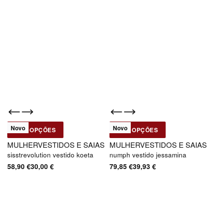
-49% OFF
-50% OFF
Novo
Novo
VER OPÇÕES
VER OPÇÕES
Sisstrevolution
Numph
MULHER
VESTIDOS E SAIAS
MULHER
VESTIDOS E SAIAS
sisstrevolution vestido koeta
numph vestido jessamina
58,90
€
30,00
€
79,85
€
39,93
€