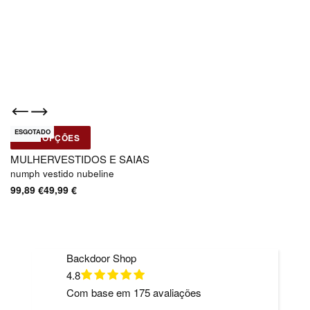
ESGOTADO
-50% OFF
Novo
VER OPÇÕES
Numph
MULHER
VESTIDOS E SAIAS
numph vestido nubeline
99,89
€
49,99
€
Backdoor Shop
4.8
Com base em
175
avaliações