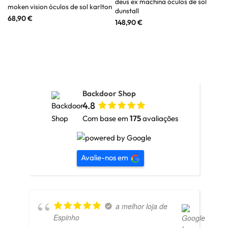
deus ex machina óculos de sol
moken vision óculos de sol karlton
dunstall
68,90
€
148,90
€
Backdoor Shop
4.8
Com base em
175
avaliações
Avalie-nos em
a melhor loja de
Espinho