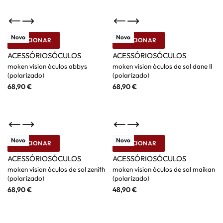
Novo
Novo
ADICIONAR
ADICIONAR
Moken
Moken
ACESSÓRIOS
ÓCULOS
ACESSÓRIOS
ÓCULOS
moken vision óculos abbys
moken vision óculos de sol dane II
(polarizado)
(polarizado)
68,90
€
68,90
€
Novo
Novo
ADICIONAR
ADICIONAR
Moken
Moken
ACESSÓRIOS
ÓCULOS
ACESSÓRIOS
ÓCULOS
moken vision óculos de sol zenith
moken vision óculos de sol maikan
(polarizado)
(polarizado)
68,90
€
48,90
€