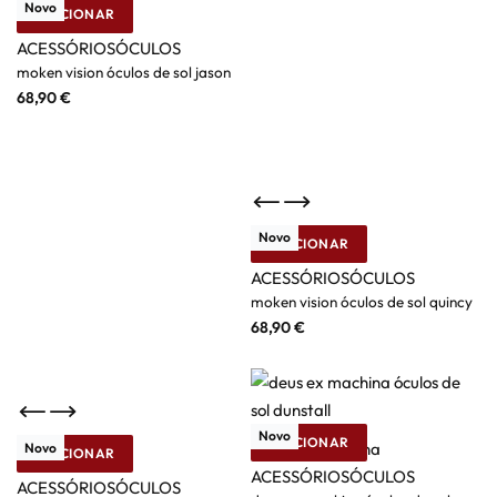
Novo
ADICIONAR
Moken
ACESSÓRIOS
ÓCULOS
moken vision óculos de sol jason
68,90
€
Novo
ADICIONAR
Moken
ACESSÓRIOS
ÓCULOS
moken vision óculos de sol quincy
68,90
€
Novo
ADICIONAR
Deus Ex-Machina
Novo
ADICIONAR
Moken
ACESSÓRIOS
ÓCULOS
ACESSÓRIOS
ÓCULOS