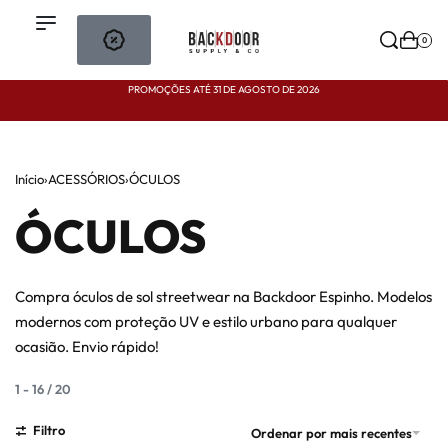
0
PROMOÇÕES ATÉ 31 DE AGOSTO DE 2026
P
Início
›
ACESSÓRIOS
›
ÓCULOS
ÓCULOS
Compra óculos de sol streetwear na Backdoor Espinho. Modelos
modernos com proteção UV e estilo urbano para qualquer
ocasião. Envio rápido!
1
-
16
/
20
Filtro
Ordenar por mais recentes