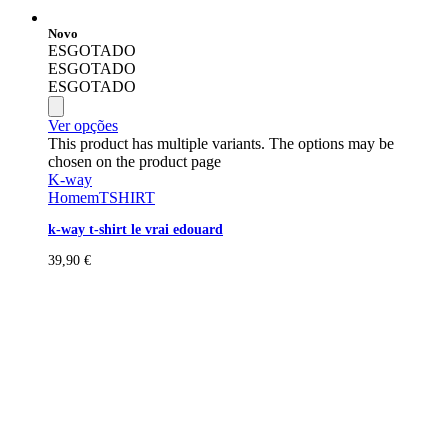
Novo
ESGOTADO
ESGOTADO
ESGOTADO
Ver opções
This product has multiple variants. The options may be
chosen on the product page
K-way
Homem
TSHIRT
k-way t-shirt le vrai edouard
39,90
€