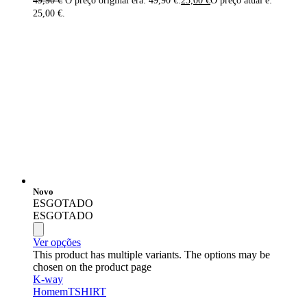
49,90
€
O preço original era: 49,90 €.
25,00
€
O preço atual é:
25,00 €.
Novo
ESGOTADO
ESGOTADO
Ver opções
This product has multiple variants. The options may be
chosen on the product page
K-way
Homem
TSHIRT