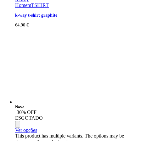
Homem
TSHIRT
k-way t-shirt graphite
64,90
€
Novo
-30% OFF
ESGOTADO
Ver opções
This product has multiple variants. The options may be