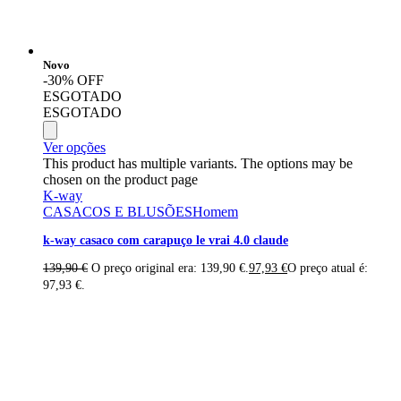
Novo
-30% OFF
ESGOTADO
ESGOTADO
Ver opções
This product has multiple variants. The options may be
chosen on the product page
K-way
CASACOS E BLUSÕES
Homem
k-way casaco com carapuço le vrai 4.0 claude
139,90
€
O preço original era: 139,90 €.
97,93
€
O preço atual é:
97,93 €.