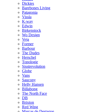
Dickies
Barebones Living
Patagonia
Vissla
K-way
Edwin
Birkenstock
Wo Design
Veja
Former
Barbour
The Dudes
Herschel
Topologie
Sisstrevolution
Globe
Vans
Saucony
Helly Hansen
Billabong
The North Face
DB
Brixton
Red Wing
Marcas de Destaque