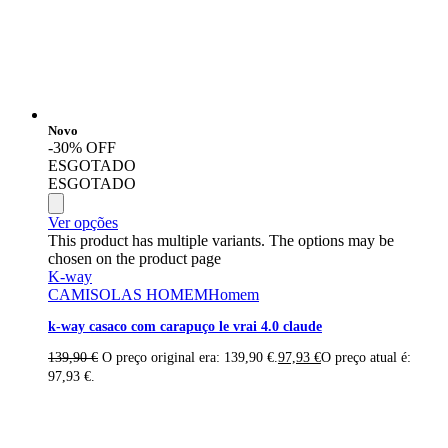
Novo
-30% OFF
ESGOTADO
ESGOTADO
Ver opções
This product has multiple variants. The options may be
chosen on the product page
K-way
CAMISOLAS HOMEM
Homem
k-way casaco com carapuço le vrai 4.0 claude
139,90
€
O preço original era: 139,90 €.
97,93
€
O preço atual é:
97,93 €.