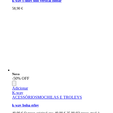
k-way t-shirt solo vertical isobar
58,90
€
Novo
-50% OFF
Adicionar
K-way
ACESSÓRIOS
MOCHILAS E TROLEYS
k-way bolsa erloy