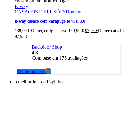
chosen on the product page
K-way
CASACOS E BLUSÕES
Homem
k-way casaco com carapuço le vrai 3.0
139,90
€
O preço original era: 139,90 €.
97,93
€
O preço atual é:
97,93 €.
Backdoor Shop
4.8
Com base em
175
avaliações
Avalie-nos em
a melhor loja de Espinho