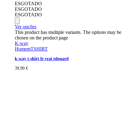
ESGOTADO
ESGOTADO
ESGOTADO
Ver opções
This product has multiple variants. The options may be
chosen on the product page
K-way
Homem
TSHIRT
k-way t-shirt le vrai edouard
39,90
€