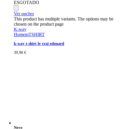
ESGOTADO
Ver opções
This product has multiple variants. The options may be
chosen on the product page
K-way
Homem
TSHIRT
k-way t-shirt le vrai edouard
39,90
€
Novo