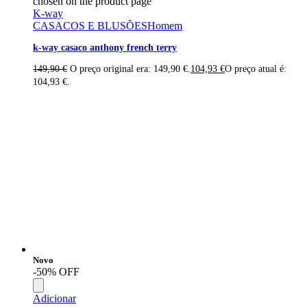
chosen on the product page
K-way
CASACOS E BLUSÕES
Homem
k-way casaco anthony french terry
149,90
€
O preço original era: 149,90 €.
104,93
€
O preço atual é:
104,93 €.
Novo
-50% OFF
Adicionar