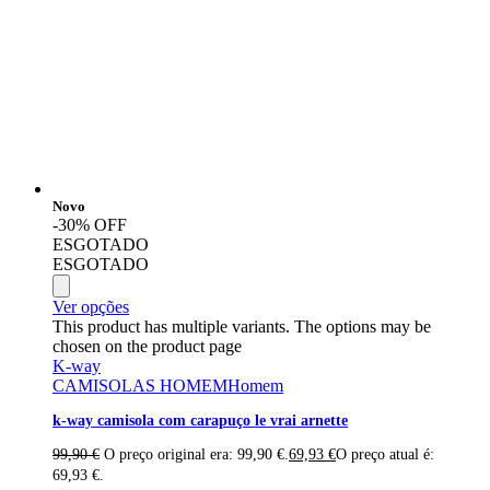
Novo
-30% OFF
ESGOTADO
ESGOTADO
Ver opções
This product has multiple variants. The options may be
chosen on the product page
K-way
CAMISOLAS HOMEM
Homem
k-way camisola com carapuço le vrai arnette
99,90
€
O preço original era: 99,90 €.
69,93
€
O preço atual é:
69,93 €.