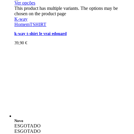
Ver opções
This product has multiple variants. The options may be
chosen on the product page
K-way
Homem
TSHIRT
k-way t-shirt le vrai edouard
39,90
€
Novo
ESGOTADO
ESGOTADO