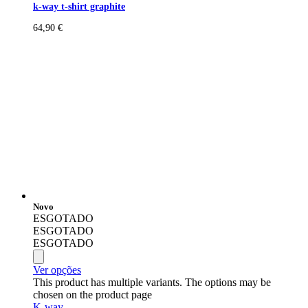
k-way t-shirt graphite
64,90
€
Novo
ESGOTADO
ESGOTADO
ESGOTADO
Ver opções
This product has multiple variants. The options may be
chosen on the product page
K-way