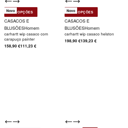
-30% OFF
-30% OFF
Novo
Novo
VER OPÇÕES
VER OPÇÕES
Carhartt WIP
Carhartt WIP
CASACOS E
CASACOS E
BLUSÕES
Homem
BLUSÕES
Homem
carhartt wip casaco com
carhartt wip casaco helston
carapuço painter
198,90
€
139,23
€
158,90
€
111,23
€