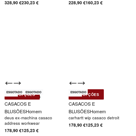
328,90
€
230,23
€
228,90
€
160,23
€
ESGOTADO
ESGOTADO
ESGOTADO
-30% OFF
-30% OFF
Novo
Novo
VER OPÇÕES
VER OPÇÕES
Deus Ex-Machina
Carhartt WIP
CASACOS E
CASACOS E
BLUSÕES
Homem
BLUSÕES
Homem
deus ex-machina casaco
carhartt wip casaco detroit
address workwear
178,90
€
125,23
€
178,90
€
125,23
€