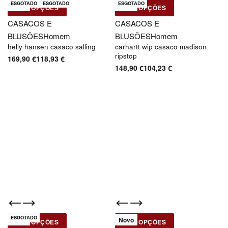
ESGOTADO
ESGOTADO
ESGOTADO
-30% OFF
-30% OFF
Novo
Novo
VER OPÇÕES
VER OPÇÕES
Helly Hansen
Carhartt WIP
CASACOS E
CASACOS E
BLUSÕES
Homem
BLUSÕES
Homem
helly hansen casaco salling
carhartt wip casaco madison
ripstop
169,90
€
118,93
€
148,90
€
104,23
€
ESGOTADO
-30% OFF
-30% OFF
Novo
Novo
VER OPÇÕES
VER OPÇÕES
Carhartt WIP
Dickies