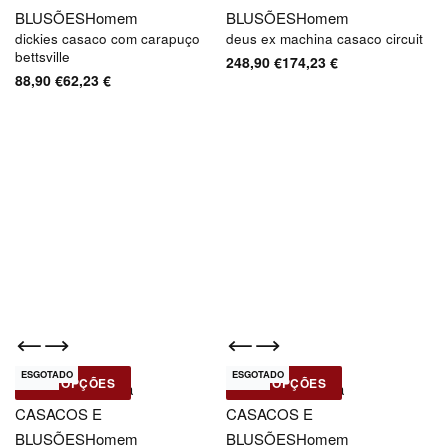
BLUSÕES
Homem
BLUSÕES
Homem
dickies casaco com carapuço
deus ex machina casaco circuit
bettsville
248,90
€
174,23
€
88,90
€
62,23
€
ESGOTADO
ESGOTADO
-30% OFF
-30% OFF
Novo
Novo
VER OPÇÕES
VER OPÇÕES
Deus Ex-Machina
Deus Ex-Machina
CASACOS E
CASACOS E
BLUSÕES
Homem
BLUSÕES
Homem