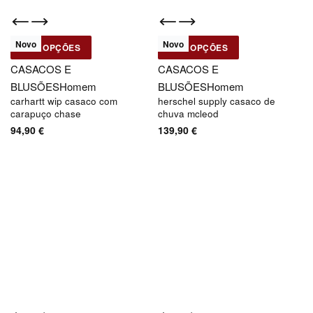
Novo
Novo
VER OPÇÕES
VER OPÇÕES
Carhartt WIP
Herschel
CASACOS E
CASACOS E
BLUSÕES
Homem
BLUSÕES
Homem
carhartt wip casaco com
herschel supply casaco de
carapuço chase
chuva mcleod
94,90
€
139,90
€