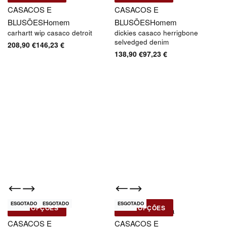
CASACOS E
CASACOS E
BLUSÕES
Homem
BLUSÕES
Homem
carhartt wip casaco detroit
dickies casaco herrigbone
selvedged denim
208,90
€
146,23
€
138,90
€
97,23
€
ESGOTADO
ESGOTADO
ESGOTADO
-30% OFF
-30% OFF
Novo
Novo
VER OPÇÕES
VER OPÇÕES
Dickies
Deus Ex-Machina
CASACOS E
CASACOS E