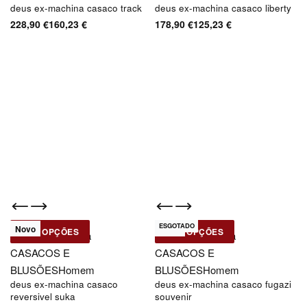
deus ex-machina casaco track
deus ex-machina casaco liberty
228,90
€
160,23
€
178,90
€
125,23
€
ESGOTADO
-30% OFF
-30% OFF
Novo
Novo
VER OPÇÕES
VER OPÇÕES
Deus Ex-Machina
Deus Ex-Machina
CASACOS E
CASACOS E
BLUSÕES
Homem
BLUSÕES
Homem
deus ex-machina casaco
deus ex-machina casaco fugazi
reversivel suka
souvenir