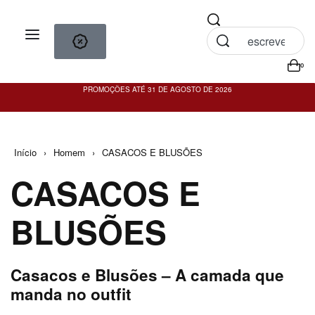
0
PROMOÇÕES ATÉ 31 DE AGOSTO DE 2026
PO
Início
›
Homem
›
CASACOS E BLUSÕES
CASACOS E
BLUSÕES
Casacos e Blusões – A camada que
manda no outfit