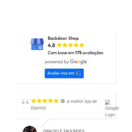
Backdoor Shop
4.8
Com base em
175
avaliações
Avalie-nos em
a melhor loja de
Espinho
GRACIELE FAGUNDES