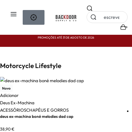
0
PROMOÇÕES ATÉ 31 DE AGOSTO DE 2026
P
Motorcycle Lifestyle
Novo
Adicionar
Deus Ex-Machina
ACESSÓRIOS
CHAPÉUS E GORROS
deus ex-machina boné melodies dad cap
38,90
€