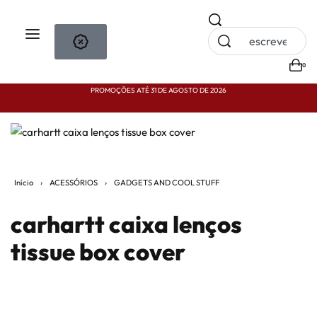
0
PROMOÇÕES ATÉ 31 DE AGOSTO DE 2026
P
Início
›
ACESSÓRIOS
›
GADGETS AND COOL STUFF
carhartt caixa lenços
tissue box cover