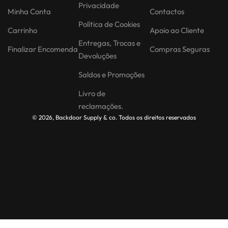
Privacidade
Minha Conta
Contactos
Política de Cookies
Carrinho
Apoio ao Cliente
Entregas, Trocas e
Finalizar Encomenda
Compras Seguras
Devoluções
Saldos e Promoções
Livro de
reclamações.
© 2026, Backdoor Supply & co. Todos os direitos reservados