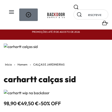
0
PROMOÇÕES ATÉ 31 DE AGOSTO DE 2026
P
Início
›
Homem
›
CALÇAS E JARDINEIRAS
carhartt calças sid
98,90
€
49,50
€
-50% OFF