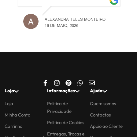
ALEXANDRA TELES MONTEIRO
16 DE MAIO, 2026
Loja
Informações
Ajuda
Loja
Politica de
Quem somos
Privacidade
Minha Conta
Contactos
Política de Cookies
Carrinho
Apoio ao Cliente
Entregas, Trocas e