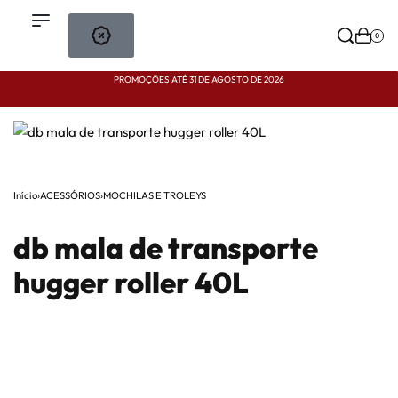
0
PROMOÇÕES ATÉ 31 DE AGOSTO DE 2026
P
Início
›
ACESSÓRIOS
›
MOCHILAS E TROLEYS
db mala de transporte
hugger roller 40L