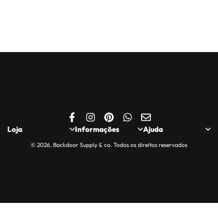
Loja
Informações
Ajuda
© 2026, Backdoor Supply & co. Todos os direitos reservados
Loja
Politica de
Quem somos
Privacidade
Minha Conta
Contactos
Política de Cookies
Carrinho
Apoio ao Cliente
Entregas, Trocas e
Finalizar Encomenda
Compras Seguras
Devoluções