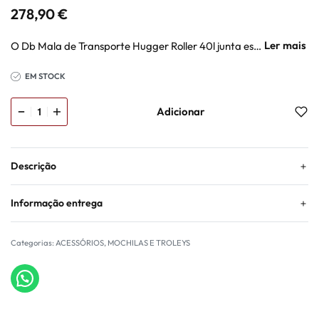
278,90
€
O Db Mala de Transporte Hugger Roller 40l junta estilo casual, qualidade e atitude urbana num produto pensado para a rotina real. Mochila prática para rotina, viagem e dias em movimento, com espaço útil e estética urbana. Na Backdoor, entra como uma escolha prática para quem procura estilo, conforto e personalidade sem complicar.
EM STOCK
Adicionar
Descrição
Informação entrega
Categorias:
ACESSÓRIOS
,
MOCHILAS E TROLEYS