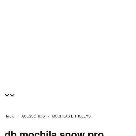
Início
›
ACESSÓRIOS
›
MOCHILAS E TROLEYS
db mochila snow pro