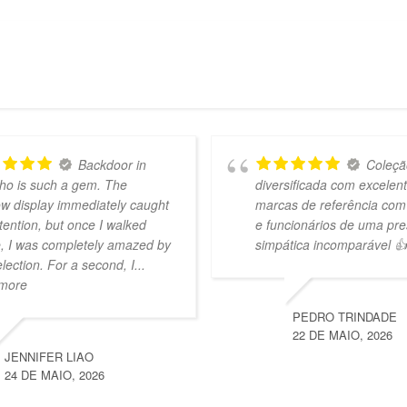
Backdoor in
Coleçã
ho is such a gem. The
diversificada com excelen
w display immediately caught
marcas de referência com
tention, but once I walked
e funcionários de uma pre
e, I was completely amazed by
simpática incomparável 👍
election. For a second, I
...
 more
PEDRO TRINDADE
22 DE MAIO, 2026
JENNIFER LIAO
24 DE MAIO, 2026