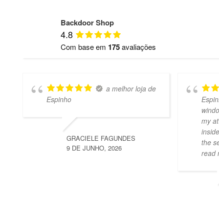
Backdoor Shop
4.8
Com base em
175
avaliações
a melhor loja de
Espinho
Espin
windo
my at
insid
GRACIELE FAGUNDES
the s
9 DE JUNHO, 2026
read