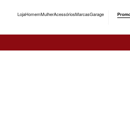
Loja
Homem
Mulher
Acessórios
Marcas
Garage
Prom