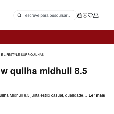
0
 E LIFESTYLE
›
SURF
›
QUILHAS
ow quilha midhull 8.5
O Deflow Quilha Midhull 8.5 junta estilo casual, qualidade e atitude urbana num produto pensado para a rotina real. Produto versátil com identidade de marca, pensado para uso diário e looks descontraídos. Na Backdoor, entra como uma escolha prática para quem procura estilo, conforto e personalidade sem complicar.
K