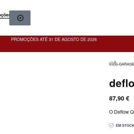
oções
PROMOÇÕES ATÉ 31 DE AGOSTO DE 2026
Início
›
GARAGE
defl
99,89
€
87,90
€
EM STOC