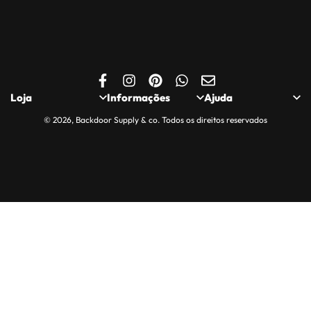
Loja
Informações
Ajuda
© 2026, Backdoor Supply & co. Todos os direitos reservados
Loja
Politica de
Quem somos
Privacidade
Minha Conta
Contactos
Política de Cookies
Carrinho
Apoio ao Cliente
Entregas, Trocas e
Finalizar Encomenda
Compras Seguras
Devoluções
Saldos e Promoções
Livro de
reclamações.