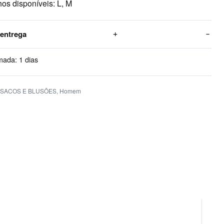
os disponíveis: L, M
 entrega
mada:
1 dias
SACOS E BLUSÕES
,
Homem