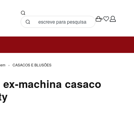
0
mem
›
CASACOS E BLUSÕES
 ex-machina casaco
ty