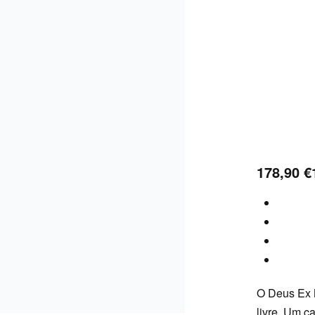
OFF
178,90
€
O Deus Ex M
livre. Um c