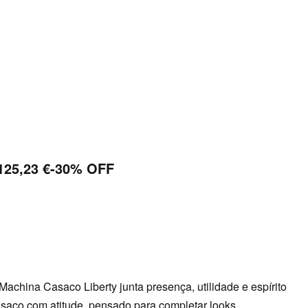
125,23
€
-30% OFF
achina Casaco Liberty junta presença, utilidade e espírito
asaco com atitude, pensado para completar looks