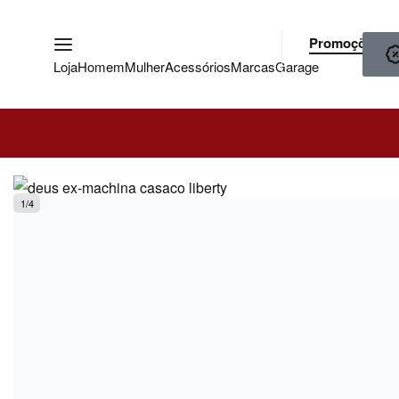
Promoções
Loja
Homem
Mulher
Acessórios
Marcas
Garage
1
/
4