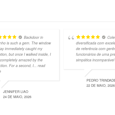
Backdoor in
Cole
nho is such a gem. The window
diversificada com exce
lay immediately caught my
de referência com gerê
ntion, but once I walked inside, I
funcionários de uma pr
completely amazed by the
simpática incomparável
ction. For a second, I
... read
e
PEDRO TRINDAD
22 DE MAIO, 2026
JENNIFER LIAO
24 DE MAIO, 2026