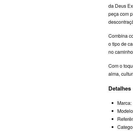
da Deus Ex 
peça com pr
descontraç
Combina com
o tipo de c
no caminho
Com o toqu
alma, cultu
Detalhes
Marca:
Modelo
Referê
Categ