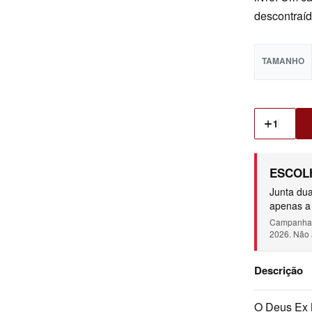
descontraíd
TAMANHO
ESCOLH
Junta dua
apenas a 
Campanha c
2026. Não 
Descrição
O Deus Ex 