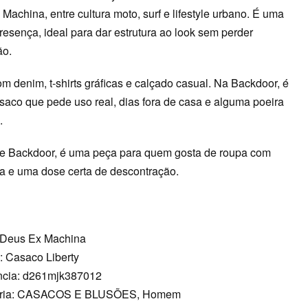
Machina, entre cultura moto, surf e lifestyle urbano. É uma
esença, ideal para dar estrutura ao look sem perder
ão.
 denim, t-shirts gráficas e calçado casual. Na Backdoor, é
asaco que pede uso real, dias fora de casa e alguma poeira
.
e Backdoor, é uma peça para quem gosta de roupa com
ra e uma dose certa de descontração.
 Deus Ex Machina
: Casaco Liberty
ncia: d261mjk387012
oria: CASACOS E BLUSÕES, Homem