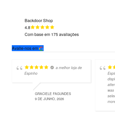
Backdoor Shop
4.8
Com base em
175
avaliações
Avalie-nos em
a melhor loja de
Espinho
Espi
disp
atte
was 
GRACIELE FAGUNDES
sele
9 DE JUNHO, 2026
mor