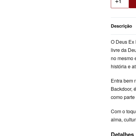
Descrição
O Deus Ex M
livre da De
no mesmo e
história e a
Entra bem n
Backdoor, é
como parte d
Com o toqu
alma, cultu
Detalhes