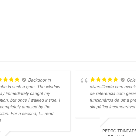
Backdoor in
Cole
nho is such a gem. The window
diversificada com exce
lay immediately caught my
de referência com gerê
ntion, but once I walked inside, I
funcionários de uma pr
completely amazed by the
simpática incomparável
ction. For a second, I
... read
e
PEDRO TRINDAD