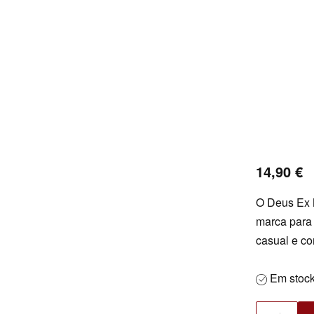
14,90
€
O Deus Ex M
marca para
casual e c
Em stoc