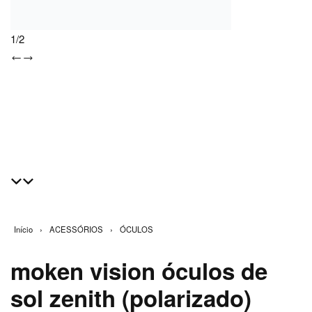
1
/
2
Início
›
ACESSÓRIOS
›
ÓCULOS
moken vision óculos de
sol zenith (polarizado)