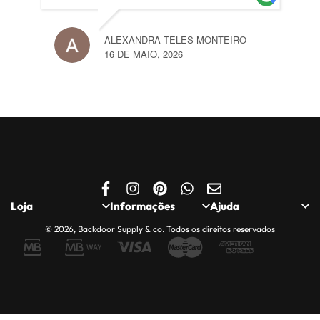
ALEXANDRA TELES MONTEIRO
16 DE MAIO, 2026
Loja
Informações
Ajuda
© 2026, Backdoor Supply & co. Todos os direitos reservados
Loja
Politica de
Quem somos
Privacidade
Minha Conta
Contactos
Política de Cookies
Carrinho
Apoio ao Cliente
Entregas, Trocas e
Finalizar Encomenda
Compras Seguras
Devoluções