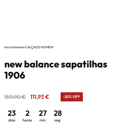
Início
›
Homem
›
CALÇADO HOMEM
new balance sapatilhas
1906
159,90
€
111,93
€
-30% OFF