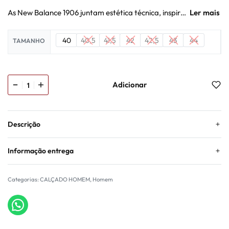
As New Balance 1906 juntam estética técnica, inspiração running e conforto de uso diário. Com amortecimento ACTEVA LITE, N-ergy, ABZORB SBS e suporte Stability Web, são uma escolha forte para quem procura performance visual e estilo urbano. Compra as tuas na Backdoor Shop.
40
40,5
41,5
42
42,5
43
44
TAMANHO
Adicionar
Descrição
Informação entrega
Categorias:
CALÇADO HOMEM
,
Homem