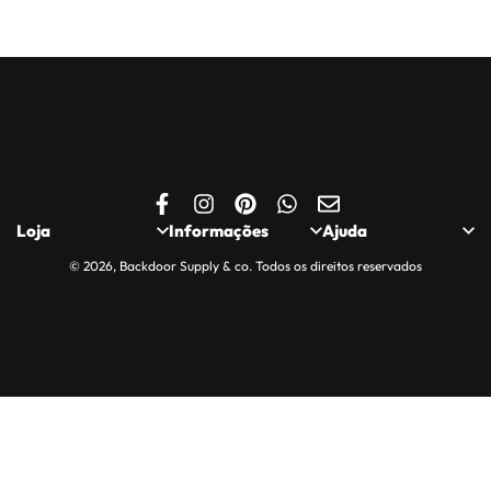
Loja
Informações
Ajuda
© 2026, Backdoor Supply & co. Todos os direitos reservados
Loja
Politica de
Quem somos
Privacidade
Minha Conta
Contactos
Política de Cookies
Carrinho
Apoio ao Cliente
Entregas, Trocas e
Finalizar Encomenda
Compras Seguras
Devoluções
Saldos e Promoções
Livro de