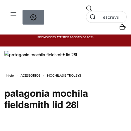
0
PROMOÇÕES ATÉ 31 DE AGOSTO DE 2026
P
Início
›
ACESSÓRIOS
›
MOCHILAS E TROLEYS
patagonia mochila
fieldsmith lid 28l