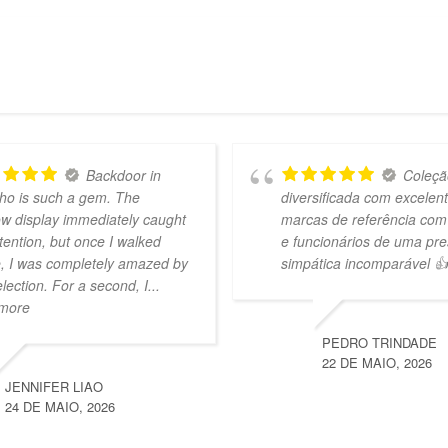
Backdoor in
Coleçã
ho is such a gem. The
diversificada com excelen
w display immediately caught
marcas de referência com
tention, but once I walked
e funcionários de uma pre
e, I was completely amazed by
simpática incomparável 👍
election. For a second, I
...
 more
PEDRO TRINDADE
22 DE MAIO, 2026
JENNIFER LIAO
24 DE MAIO, 2026