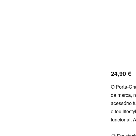
24,90
€
O Porta-Cha
da marca, n
acessório f
o teu lifes
funcional. 
Em stoc