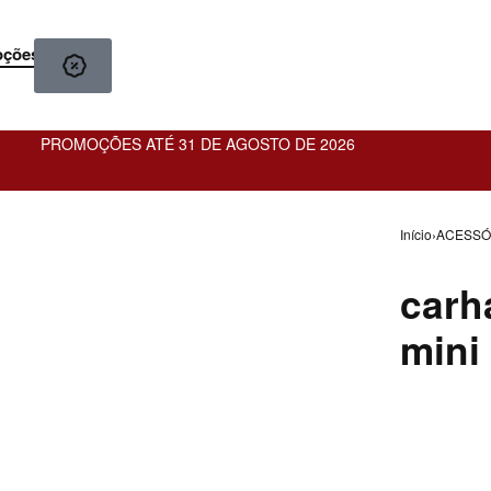
oções
PROMOÇÕES ATÉ 31 DE AGOSTO DE 2026
Início
›
ACESSÓ
carh
mini