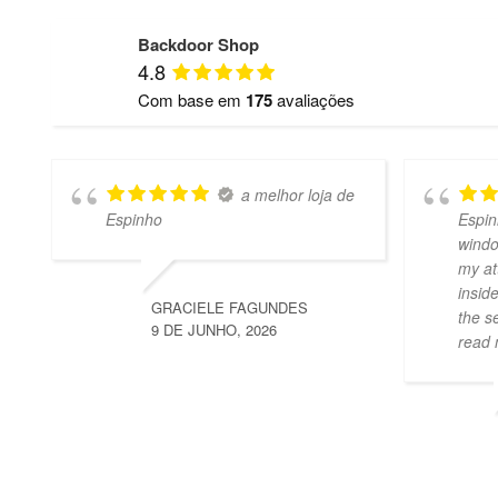
Backdoor Shop
4.8
Com base em
175
avaliações
a melhor loja de
Espinho
Espin
windo
my at
insid
GRACIELE FAGUNDES
the s
9 DE JUNHO, 2026
read