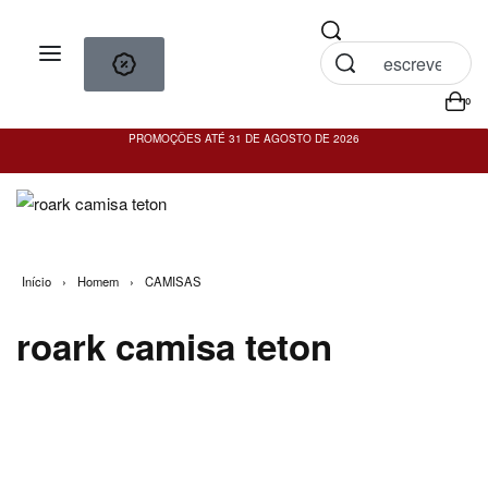
0
PROMOÇÕES ATÉ 31 DE AGOSTO DE 2026
PO
Início
›
Homem
›
CAMISAS
roark camisa teton