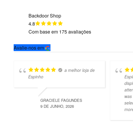
Backdoor Shop
4.8
Com base em
175
avaliações
Avalie-nos em
a melhor loja de
Espinho
Espi
disp
atte
was 
GRACIELE FAGUNDES
sele
9 DE JUNHO, 2026
mor