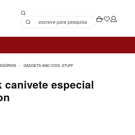
0
SSÓRIOS
›
GADGETS AND COOL STUFF
k canivete especial
on