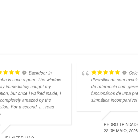
Backdoor in
Cole
nho is such a gem. The window
diversificada com exce
lay immediately caught my
de referência com gerê
ntion, but once I walked inside, I
funcionários de uma pr
completely amazed by the
simpática incomparável
ction. For a second, I
... read
e
PEDRO TRINDAD
22 DE MAIO, 2026
JENNIFER LIAO