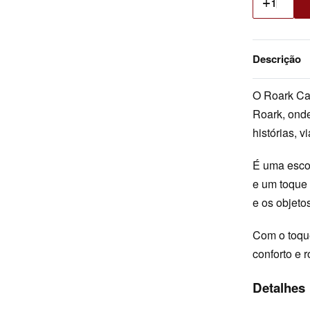
Descrição
O Roark Can
Roark, ond
histórias, 
É uma escol
e um toque 
e os objeto
Com o toqu
conforto e 
Detalhes