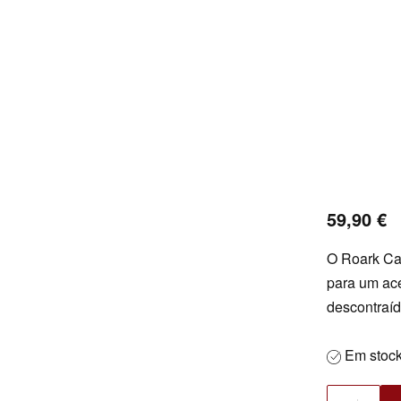
59,90
€
O Roark Can
para um ace
descontraí
Em stoc