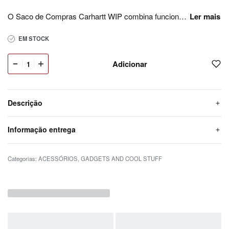
O Saco de Compras Carhartt WIP combina funcionalidade com estética urbana minimalista. Um acessório prático e resistente, disponível na Backdoor para o dia a dia na cidade. Saco de compras Carhartt WIP resistente e funcional. Acessório urbano disponível na Backdoor.
EM STOCK
Adicionar
Descrição
Informação entrega
Categorias:
ACESSÓRIOS
,
GADGETS AND COOL STUFF