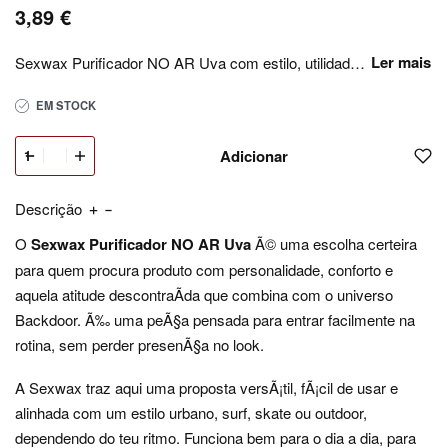
3,89
€
Sexwax Purificador NO AR Uva com estilo, utilidade e atitude descontraÃ­da para o dia a dia, com seleÃ§Ã£o Backdoor e envio rÃ¡pido em Portugal.
EM STOCK
Adicionar
Descrição
O
Sexwax Purificador NO AR Uva
Ã© uma escolha certeira
para quem procura produto com personalidade, conforto e
aquela atitude descontraÃ­da que combina com o universo
Backdoor. Ã‰ uma peÃ§a pensada para entrar facilmente na
rotina, sem perder presenÃ§a no look.
A Sexwax traz aqui uma proposta versÃ¡til, fÃ¡cil de usar e
alinhada com um estilo urbano, surf, skate ou outdoor,
dependendo do teu ritmo. Funciona bem para o dia a dia, para