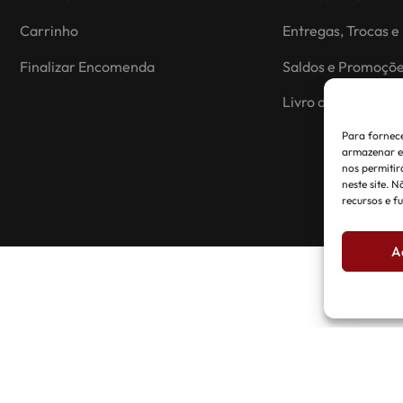
Carrinho
Entregas, Trocas e
Finalizar Encomenda
Saldos e Promoçõ
Livro de reclamaç
Para fornece
armazenar e/
nos permiti
neste site. 
recursos e f
A