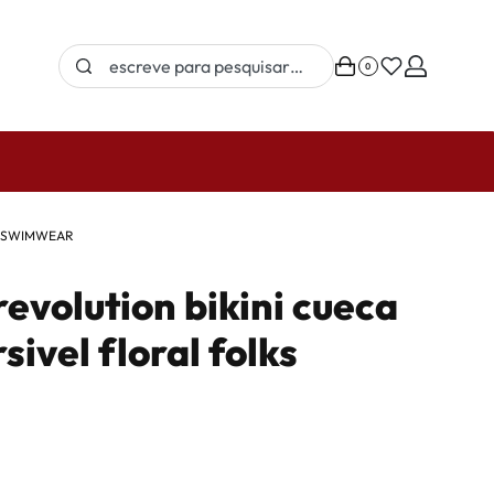
0
PORTES 
›
SWIMWEAR
revolution bikini cueca
sivel floral folks