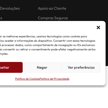
 Devoluções
Apoio ao Cliente
es
Compras Seguras
ões.
r as melhores experiências, usamos tecnologias como cookies para
ou aceder a informações do dispositivo. Consentir com essas tecnologias
rá processar dados, como comportamento de navegação ou IDs exclusivos
Não consentir ou retirar o consentimento pode afetar negativamante certos
unções.
ceitar
Negar
Ver preferências
Política de Cookies
Politica de Privacidade