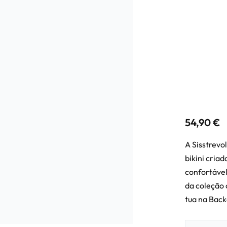
54,90
€
A Sisstrevo
bikini cria
confortável
da coleção
tua na Bac