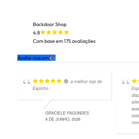
Backdoor Shop
4.8
Com base em
175
avaliações
Avalie-nos em
a melhor loja de
Espinho
Esp
dis
att
was
GRACIELE FAGUNDES
sel
9 DE JUNHO, 2026
mo