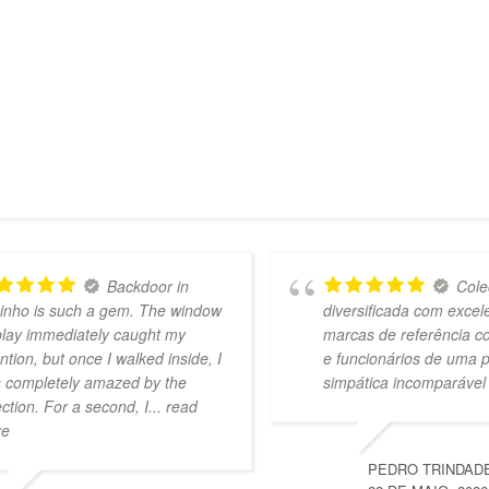
Backdoor in
Cole
inho is such a gem. The window
diversificada com excel
play immediately caught my
marcas de referência c
ention, but once I walked inside, I
e funcionários de uma 
 completely amazed by the
simpática incomparável
ection. For a second, I
... read
re
PEDRO TRINDAD