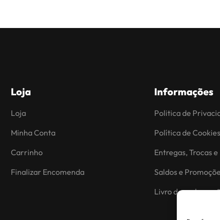
Loja
Informações
Loja
Politica de Privac
Minha Conta
Política de Cookie
Carrinho
Entregas, Trocas e
Finalizar Encomenda
Saldos e Promoçõ
Livro de reclamaç