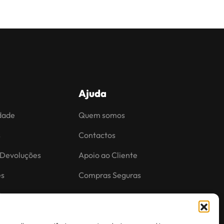
Ajuda
idade
Quem somos
s
Contactos
 Devoluções
Apoio ao Cliente
es
Compras Seguras
ões.