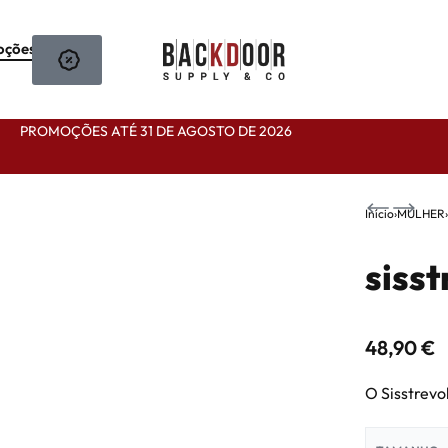
oções
PROMOÇÕES ATÉ 31 DE AGOSTO DE 2026
Início
›
MULHER
58,90
88,90
€
30,00
€
€
sisst
48,90
€