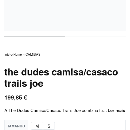
Início
›
Homem
›
CAMISAS
the dudes camisa/casaco
trails joe
199,85
€
A The Dudes Camisa/Casaco Trails Joe combina funcionalidade com identidade criativa, refletindo o ADN irreverente da marca. Esta overshirt versátil é perfeita para meia-estação, funcionando tanto como camisa estruturada como casaco leve. Confeccionada com materiais de qualidade superior, oferece conforto, resistência e um ajuste equilibrado. O design Trails Joe acrescenta personalidade à peça, tornando-a ideal para quem procura um look urbano com carácter. Pode ser usada fechada para um visual mais clean ou aberta sobre uma t-shirt gráfica para um estilo mais descontraído. ✔ Construção premium resistente✔ Ideal para layering✔ Design criativo exclusivo✔ Versátil para meia-estação✔ Peça diferenciadora no guarda-roupa Se procuras uma overshirt com identidade forte e acabamento superior, a The Dudes Trails Joe é uma aposta segura. 👉 Garante já a tua antes que os tamanhos esgotem.
M
S
TAMANHO