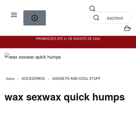
0
PROMOÇÕES ATÉ 31 DE AGOSTO DE 2026
PO
Início
›
ACESSÓRIOS
›
GADGETS AND COOL STUFF
wax sexwax quick humps