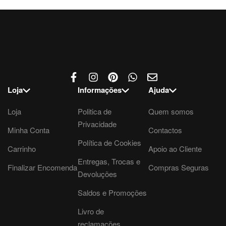
Loja
Informações
Ajuda
Loja
Politica de
Quem somos
Privacidade
Minha Conta
Contactos
Política de Cookies
Carrinho
Apoio ao Cliente
Entregas, Trocas e
Finalizar Encomenda
Compras Seguras
Devoluções
Saldos e Promoções
Livro de
reclamações.