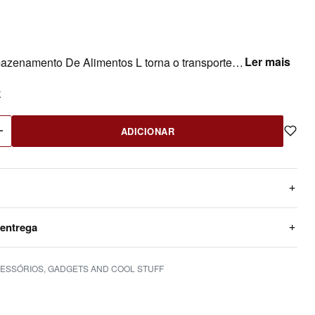
A YETI Armazenamento De Alimentos L torna o transporte de refeições mais prático e resistente. Uma solução funcional para trabalho, praia, viagem ou dias passados fora.
K
ADICIONAR
 entrega
ESSÓRIOS
,
GADGETS AND COOL STUFF