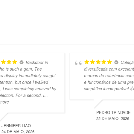
Backdoor in
Coleçã
ho is such a gem. The
diversificada com excelen
w display immediately caught
marcas de referência com
tention, but once I walked
e funcionários de uma pre
e, I was completely amazed by
simpática incomparável 👍
election. For a second, I
...
 more
PEDRO TRINDADE
22 DE MAIO, 2026
JENNIFER LIAO
24 DE MAIO, 2026