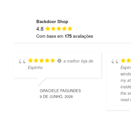
Backdoor Shop
4.8
Com base em
175
avaliações
a melhor loja de
Espinho
Espin
windo
my at
insid
GRACIELE FAGUNDES
the s
9 DE JUNHO, 2026
read