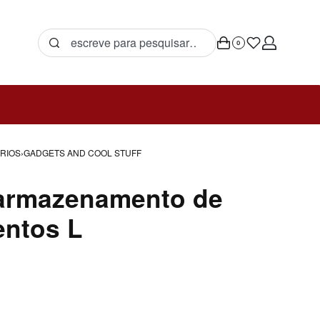
0
RIOS
›
GADGETS AND COOL STUFF
 armazenamento de
entos L