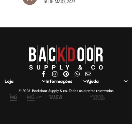
16 DE MAIO, 2026
Loja
Informações
Ajuda
© 2026, Backdoor Supply & co. Todos os direitos reservados
Loja
Politica de
Quem somos
Privacidade
Minha Conta
Contactos
Política de Cookies
Carrinho
Apoio ao Cliente
Entregas, Trocas e
Finalizar Encomenda
Compras Seguras
Devoluções