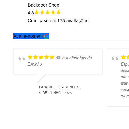
Backdoor Shop
4.8
Com base em
175
avaliações
Avalie-nos em
a melhor loja de
Espinho
Espi
disp
atte
was 
GRACIELE FAGUNDES
sele
9 DE JUNHO, 2026
mor