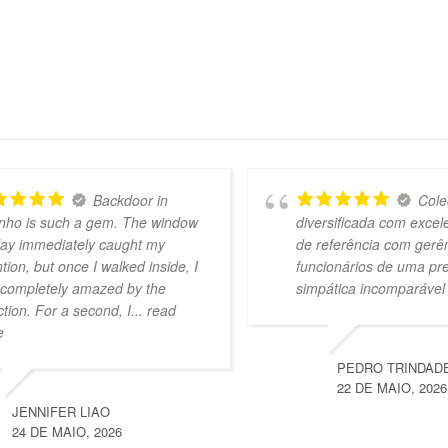
Backdoor in
Cole
nho is such a gem. The window
diversificada com exce
lay immediately caught my
de referência com gerê
ntion, but once I walked inside, I
funcionários de uma pr
completely amazed by the
simpática incomparável
ction. For a second, I
... read
e
PEDRO TRINDAD
22 DE MAIO, 2026
JENNIFER LIAO
24 DE MAIO, 2026