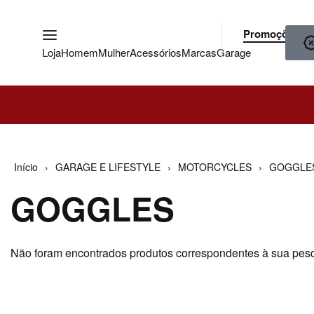
Promoções
Loja
Homem
Mulher
Acessórios
Marcas
Garage
Início
›
GARAGE E LIFESTYLE
›
MOTORCYCLES
›
GOGGLE
GOGGLES
Não foram encontrados produtos correspondentes à sua pes