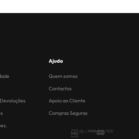
Ajuda
idade
Quem somos
s
Contactos
 Devoluções
Apoio ao Cliente
es
Compras Seguras
ões.