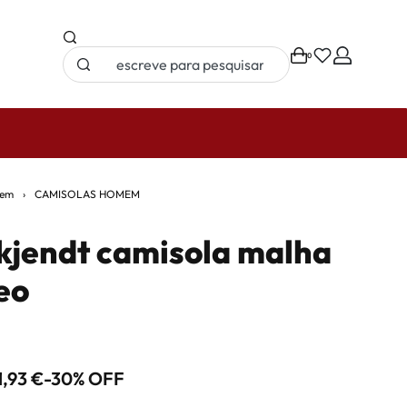
0
PORTES 
em
›
CAMISOLAS HOMEM
kjendt camisola malha
eo
1,93
€
-30% OFF