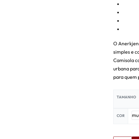
O Anerkjend
simples e c
Camisola co
urbana para
para quem p
TAMANHO
mul
COR