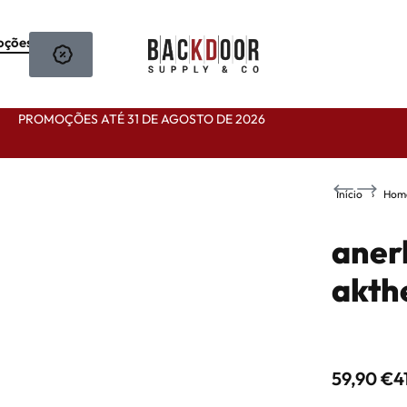
oções
PROMOÇÕES ATÉ 31 DE AGOSTO DE 2026
Início
›
Hom
aner
akth
68,90
€
79,90
€
48,23
€
-30%
55,93
€
-30%
OFF
OFF
59,90
€
4