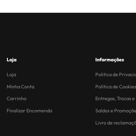
Loja
Informações
Loja
Politica de Privac
Minha Conta
Política de Cookie
Carrinho
Entregas, Trocas e
Finalizar Encomenda
Saldos e Promoçõ
Livro de reclamaç