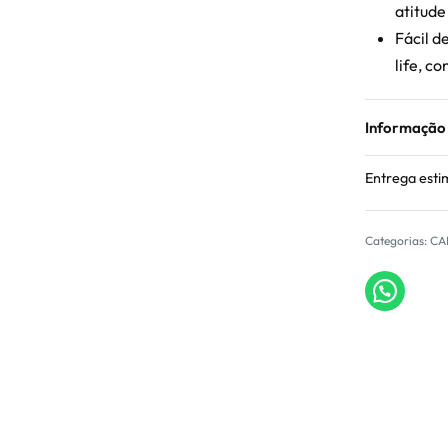
atitude
Fácil d
life, c
Informação
Entrega esti
Categorias:
CA