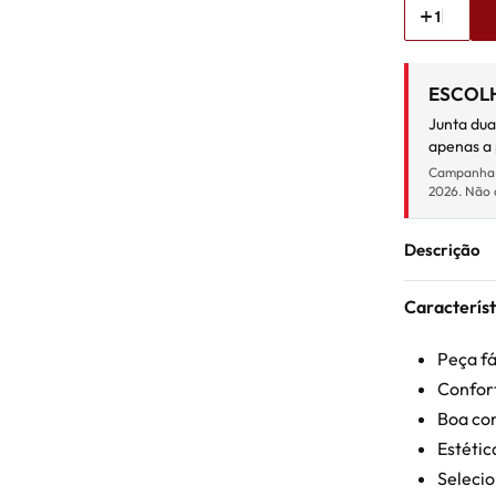
ESCOLH
Junta dua
apenas a 
Campanha ca
2026. Não 
Descrição
Característ
Peça fá
Confort
Boa co
Estétic
Seleci