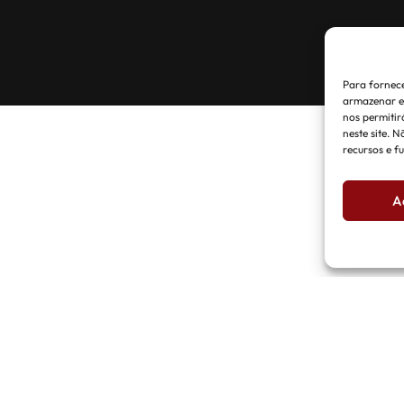
Para fornece
armazenar e/
nos permiti
neste site. 
recursos e f
A