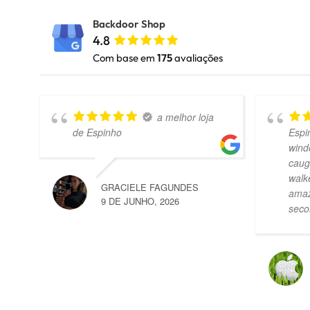
Backdoor Shop
4.8
Com base em
175
avaliações
a melhor loja
de Espinho
Espi
wind
caug
walk
GRACIELE FAGUNDES
amaz
9 DE JUNHO, 2026
seco