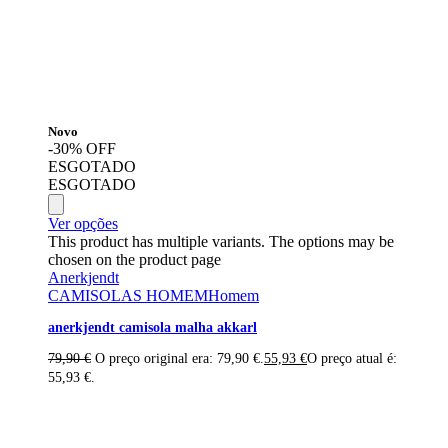
Novo
-30% OFF
ESGOTADO
ESGOTADO
Ver opções
This product has multiple variants. The options may be
chosen on the product page
Anerkjendt
CAMISOLAS HOMEM
Homem
anerkjendt camisola malha akkarl
79,90
€
O preço original era: 79,90 €.
55,93
€
O preço atual é:
55,93 €.