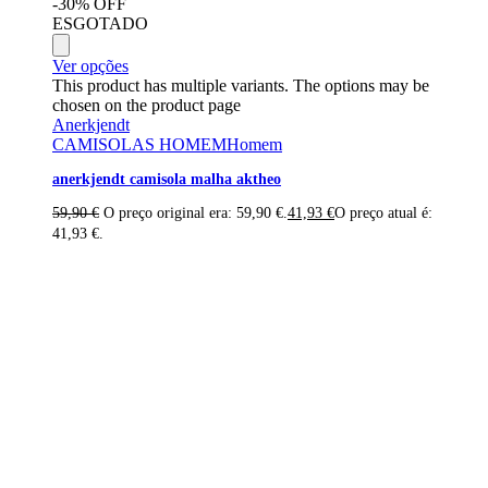
-30% OFF
ESGOTADO
Ver opções
This product has multiple variants. The options may be
chosen on the product page
Anerkjendt
CAMISOLAS HOMEM
Homem
anerkjendt camisola malha aktheo
59,90
€
O preço original era: 59,90 €.
41,93
€
O preço atual é:
41,93 €.