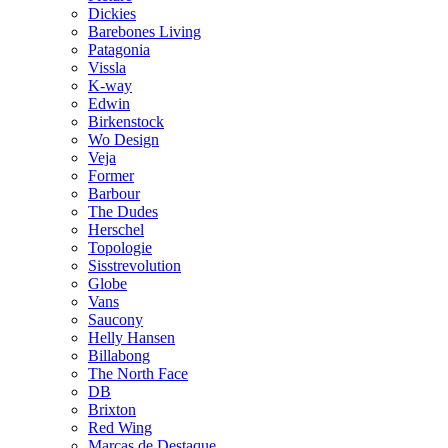
Dickies
Barebones Living
Patagonia
Vissla
K-way
Edwin
Birkenstock
Wo Design
Veja
Former
Barbour
The Dudes
Herschel
Topologie
Sisstrevolution
Globe
Vans
Saucony
Helly Hansen
Billabong
The North Face
DB
Brixton
Red Wing
Marcas de Destaque