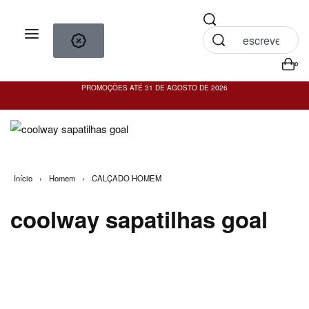
0
PROMOÇÕES ATÉ 31 DE AGOSTO DE 2026
PO
Início
›
Homem
›
CALÇADO HOMEM
coolway sapatilhas goal