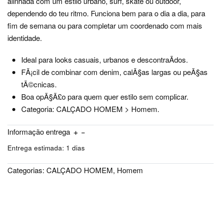
alinhada com um estilo urbano, surf, skate ou outdoor,
dependendo do teu ritmo. Funciona bem para o dia a dia, para
fim de semana ou para completar um coordenado com mais
identidade.
Ideal para looks casuais, urbanos e descontraÃ­dos.
FÃ¡cil de combinar com denim, calÃ§as largas ou peÃ§as
tÃ©cnicas.
Boa opÃ§Ã£o para quem quer estilo sem complicar.
Categoria: CALÇADO HOMEM > Homem.
Informação entrega
Entrega estimada:
1 dias
Categorias:
CALÇADO HOMEM
,
Homem