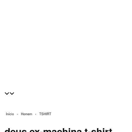
Início
›
Homem
›
TSHIRT
deus ex-machina t-shirt