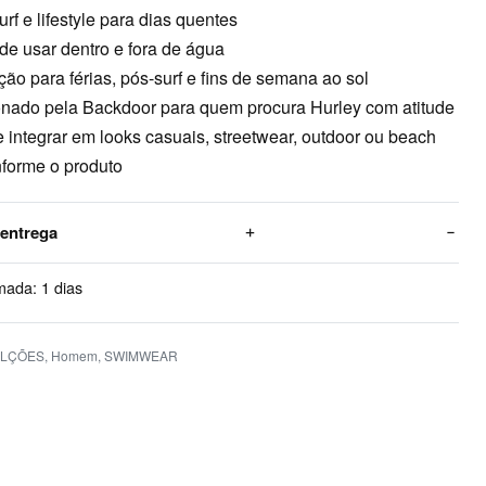
surf e lifestyle para dias quentes
de usar dentro e fora de água
ão para férias, pós-surf e fins de semana ao sol
onado pela Backdoor para quem procura Hurley com atitude
e integrar em looks casuais, streetwear, outdoor ou beach
onforme o produto
 entrega
mada:
1 dias
LÇÕES
,
Homem
,
SWIMWEAR