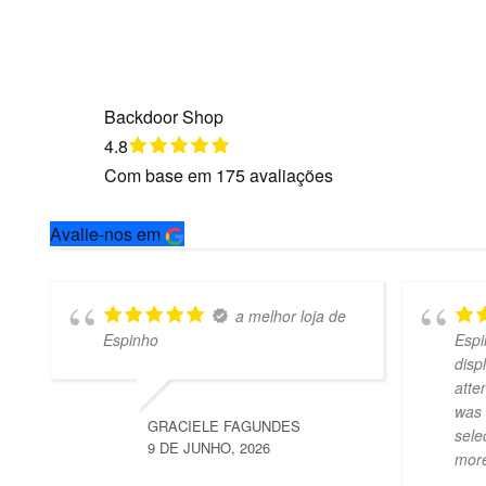
Backdoor Shop
4.8
Com base em
175
avaliações
Avalie-nos em
a melhor loja de
Espinho
Espi
disp
atte
was 
GRACIELE FAGUNDES
sele
9 DE JUNHO, 2026
mor