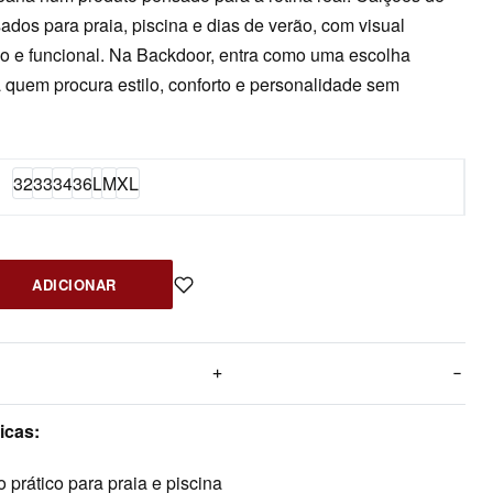
dos para praia, piscina e dias de verão, com visual
o e funcional. Na Backdoor, entra como uma escolha
a quem procura estilo, conforto e personalidade sem
32
33
34
36
L
M
XL
ADICIONAR
icas:
 prático para praia e piscina