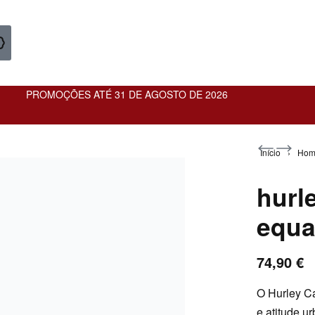
PROMOÇÕES ATÉ 31 DE AGOSTO DE 2026
Início
›
Ho
hurl
equa
74,90
€
82,90
€
O Hurley Ca
74,90
€
e atitude u