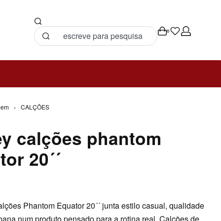
0
mem
›
CALÇÕES
ey calções phantom
tor 20´´
lções Phantom Equator 20´´ junta estilo casual, qualidade
rbana num produto pensado para a rotina real. Calções de