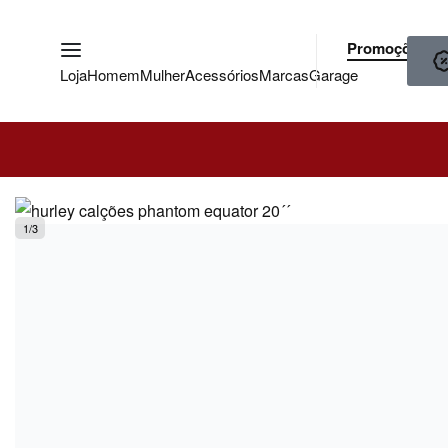
Promoções
Loja
Homem
Mulher
Acessórios
Marcas
Garage
1
/
3