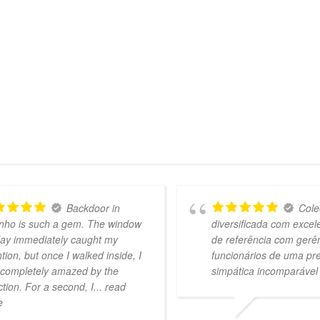
Backdoor in
Cole
nho is such a gem. The window
diversificada com exce
lay immediately caught my
de referência com gerê
ntion, but once I walked inside, I
funcionários de uma pr
completely amazed by the
simpática incomparável
ction. For a second, I
... read
e