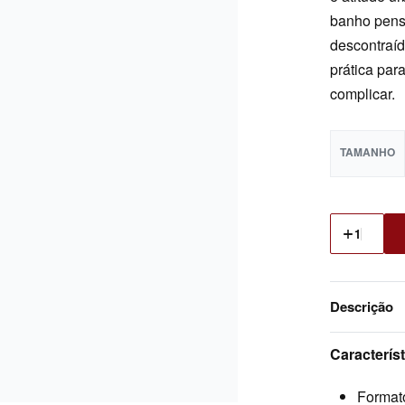
banho pensa
descontraíd
prática par
complicar.
TAMANHO
Descrição
Característ
Formato