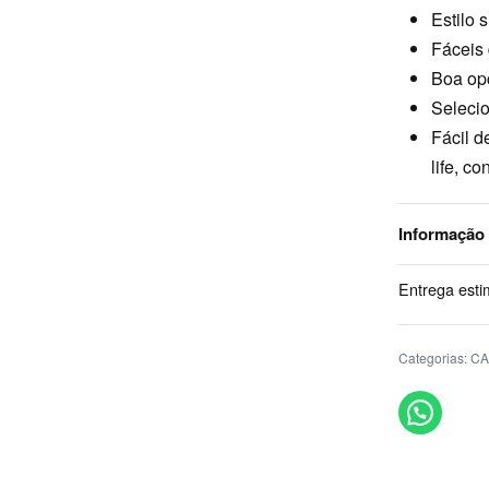
Estilo 
Fáceis 
Boa opç
Seleci
Fácil d
life, c
Informação
Entrega esti
Categorias:
CA