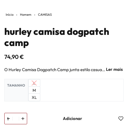
Início
›
Homem
›
CAMISAS
hurley camisa dogpatch
camp
74,90
€
O Hurley Camisa Dogpatch Camp junta estilo casual, qualidade e atitude urbana num produto pensado para a rotina real. Camisa casual para usar aberta sobre T-shirt ou fechada num look mais cuidado, sempre com presença descontraída. Na Backdoor, entra como uma escolha prática para quem procura estilo, conforto e personalidade sem complicar.
L
TAMANHO
M
XL
Adicionar