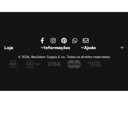
Loja
Informações
Ajuda
© 2026, Backdoor Supply & co. Todos os direitos reservados
Loja
Politica de
Quem somos
Privacidade
Minha Conta
Contactos
Política de Cookies
Carrinho
Apoio ao Cliente
Entregas, Trocas e
Finalizar Encomenda
Compras Seguras
Devoluções
Saldos e Promoções
Livro de
reclamações.