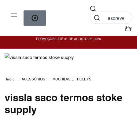
0
PROMOÇÕES ATÉ 31 DE AGOSTO DE 2026
PO
Início
›
ACESSÓRIOS
›
MOCHILAS E TROLEYS
vissla saco termos stoke
supply