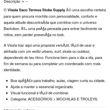
Descrição
O
Vissla Saco Termos Stoke Supply
Ã© uma escolha certeira
para quem procura mochila com personalidade, conforto e
aquela atitude descontraÃ­da que combina com o universo
Backdoor. Ã‰ uma peÃ§a pensada para entrar facilmente na
rotina, sem perder presenÃ§a no look.
A Vissla traz aqui uma proposta versÃ¡til, fÃ¡cil de usar e
alinhada com um estilo urbano, surf, skate ou outdoor,
dependendo do teu ritmo. Funciona bem para o dia a dia, para
fim de semana ou para completar um coordenado com mais
identidade.
Boa opÃ§Ã£o para trabalho, aulas, viagem curta ou cidade.
Ajuda a manter o essencial organizado.
Visual funcional e fÃ¡cil de combinar.
Categoria: ACESSÓRIOS > MOCHILAS E TROLEYS.