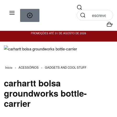
0
PROMOÇÕES ATÉ 31 DE AGOSTO DE 2026
PO
Início
›
ACESSÓRIOS
›
GADGETS AND COOL STUFF
carhartt bolsa
groundworks bottle-
carrier