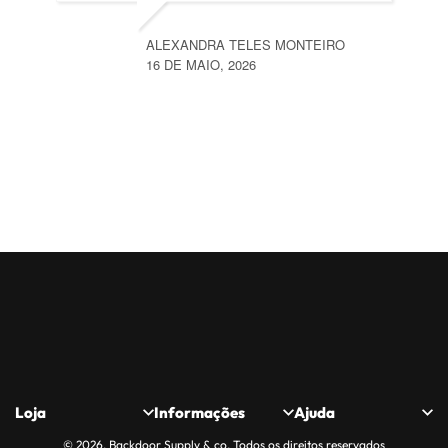
ALEXANDRA TELES MONTEIRO
16 DE MAIO, 2026
Loja
Informações
Ajuda
© 2026, Backdoor Supply & co. Todos os direitos reservados
Loja
Politica de
Quem somos