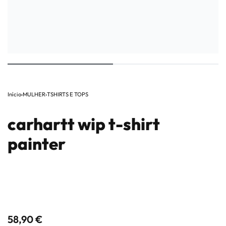
Início
›
MULHER
›
TSHIRTS E TOPS
carhartt wip t-shirt
painter
58,90
€