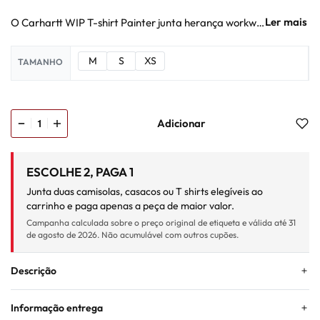
O Carhartt WIP T-shirt Painter junta herança workwear, cortes urbanos e construção pensada para uso diário num produto pensado para a rotina real. T-shirt versátil para looks descontraídos, fácil de usar sozinha ou por baixo de uma camisa ou casaco. Encontra-o na Backdoor Shop e dá mais força ao teu look com uma escolha simples, atual e com personalidade.
M
S
XS
TAMANHO
Adicionar
ESCOLHE 2, PAGA 1
Junta duas camisolas, casacos ou T shirts elegíveis ao
carrinho e paga apenas a peça de maior valor.
Campanha calculada sobre o preço original de etiqueta e válida até 31
de agosto de 2026. Não acumulável com outros cupões.
Descrição
Informação entrega