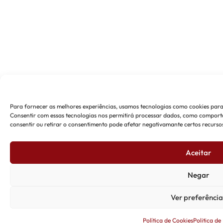
Para fornecer as melhores experiências, usamos tecnologias como cookies para
Consentir com essas tecnologias nos permitirá processar dados, como comporta
consentir ou retirar o consentimento pode afetar negativamante certos recursos
Aceitar
Negar
Ver preferência
Política de Cookies
Politica de