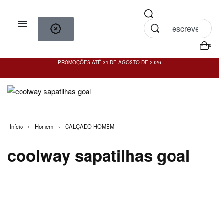
0
PROMOÇÕES ATÉ 31 DE AGOSTO DE 2026
PO
Início
›
Homem
›
CALÇADO HOMEM
coolway sapatilhas goal