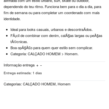
alinhada com um estilo urbano, surf, skate ou outdoor,
dependendo do teu ritmo. Funciona bem para o dia a dia, para
fim de semana ou para completar um coordenado com mais
identidade.
Ideal para looks casuais, urbanos e descontraÃ­dos.
FÃ¡cil de combinar com denim, calÃ§as largas ou peÃ§as
tÃ©cnicas.
Boa opÃ§Ã£o para quem quer estilo sem complicar.
Categoria: CALÇADO HOMEM > Homem.
Informação entrega
Entrega estimada:
1 dias
Categorias:
CALÇADO HOMEM
,
Homem