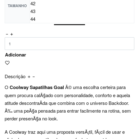
42
TAMANHO
43
44
Adicionar
Descrição
O
Coolway Sapatilhas Goal
Ã© uma escolha certeira para
quem procura calÃ§ado com personalidade, conforto e aquela
atitude descontraÃ­da que combina com o universo Backdoor.
Ã‰ uma peÃ§a pensada para entrar facilmente na rotina, sem
perder presenÃ§a no look.
A Coolway traz aqui uma proposta versÃ¡til, fÃ¡cil de usar e