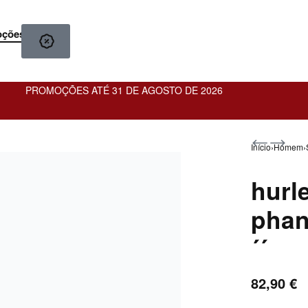
oções
PROMOÇÕES ATÉ 31 DE AGOSTO DE 2026
Início
›
Homem
›
hurl
82,90
82,90
€
€
phan
´´
82,90
€