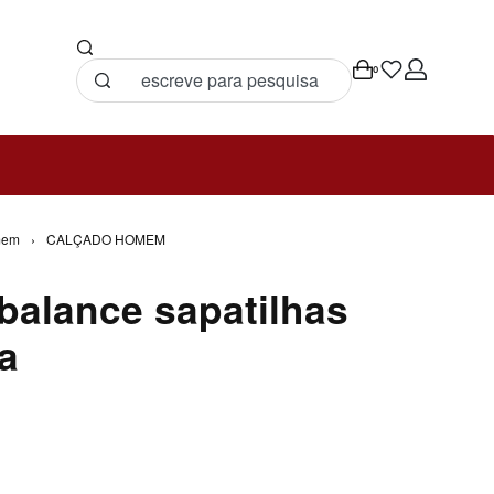
0
mem
›
CALÇADO HOMEM
balance sapatilhas
a