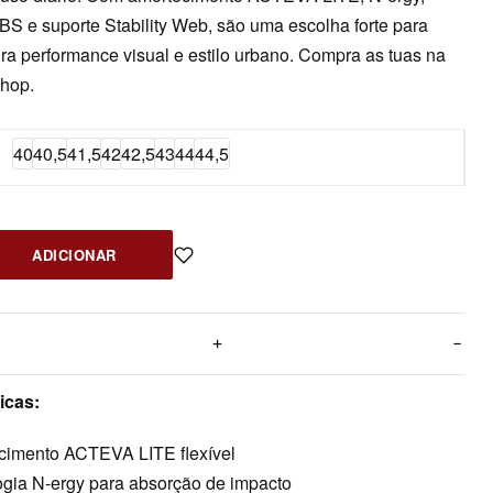
 e suporte Stability Web, são uma escolha forte para
a performance visual e estilo urbano. Compra as tuas na
hop.
40
40,5
41,5
42
42,5
43
44
44,5
ADICIONAR
icas:
cimento ACTEVA LITE flexível
ogia N-ergy para absorção de impacto