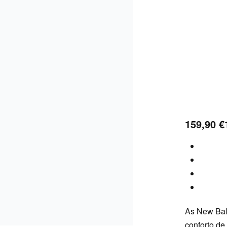
159,90
€
As New Bala
conforto d