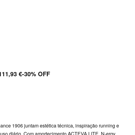
111,93
€
-30% OFF
nce 1906 juntam estética técnica, inspiração running e
e uso diário. Com amortecimento ACTEVA LITE, N-ergy,