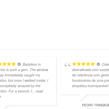
Backdoor in
Cole
nho is such a gem. The window
diversificada com exce
lay immediately caught my
de referência com gerê
ntion, but once I walked inside, I
funcionários de uma pr
completely amazed by the
simpática incomparável
ction. For a second, I
... read
e
PEDRO TRINDAD