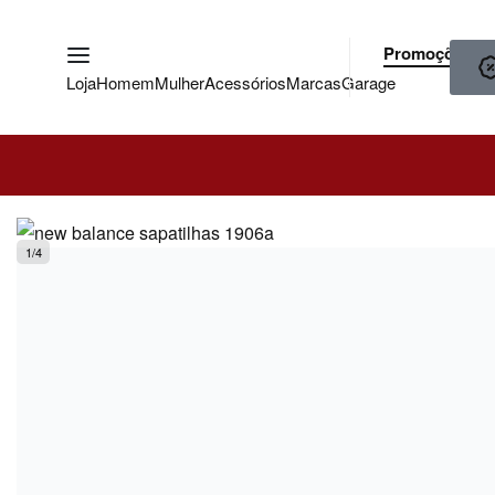
Promoções
Loja
Homem
Mulher
Acessórios
Marcas
Garage
1
/
4