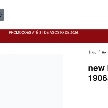
PROMOÇÕES ATÉ 31 DE AGOSTO DE 2026
Início
›
Ho
new 
1906
136,90
129,90
€
€
95,83
€
-30%
OFF