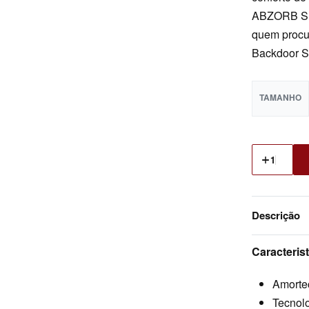
ABZORB SBS
quem procur
Backdoor S
TAMANHO
Descrição
Caracterist
Amorte
Tecnol