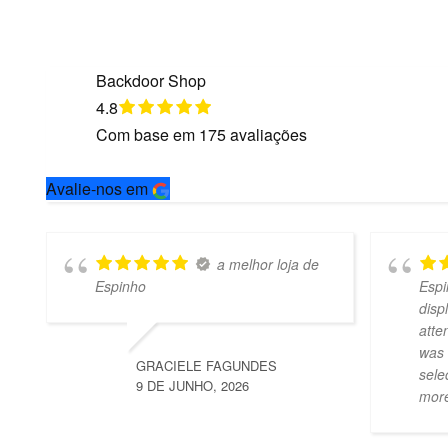
Backdoor Shop
4.8
Com base em
175
avaliações
Avalie-nos em
a melhor loja de
Espinho
Espi
disp
atte
was 
GRACIELE FAGUNDES
sele
9 DE JUNHO, 2026
mor